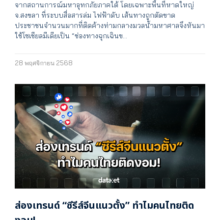
จากสถานการณ์มหาอุทกภัยภาคใต้ โดยเฉพาะพื้นที่หาดใหญ่
จ.สงขลา ที่ระบบสื่อสารล่ม ไฟฟ้าดับ เส้นทางถูกตัดขาด
ประชาชนจำนวนมากที่ติดค้างท่ามกลางมวลน้ำมหาศาลจึงหันมา
ใช้โซเชียลมีเดียเป็น “ช่องทางฉุกเฉินข…
28 พฤศจิกายน 2568
ส่องเทรนด์ “ซีรีส์จีนแนวตั้ง” ทำไมคนไทยติด