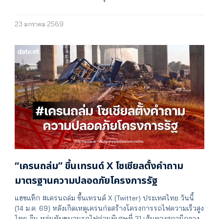
23 มกราคม 2569
“เครนถล่ม” ขึ้นเทรนด์ X โซเชียลตั้งคำถาม
มาตรฐานความปลอดภัยโครงการรัฐ
แฮชแท็ก #เครนถล่ม ขึ้นเทรนด์ X (Twitter) ประเทศไทย วันนี้
(14 ม.ค. 69) หลังเกิดเหตุเครนก่อสร้างโครงการรถไฟความเร็วสูง
ไทย-จีน หล่นทับขบวนรถไฟด่วนพิเศษที่ 21 เส้นทางสถานีกลาง