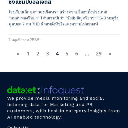
ชิงแชมป์บอลเจ็ดสี
โรงเรียนเล็กๆ จากฉะเชิงเทรา สร้างความฮือฮาทั้งประเทศ!
“หมอนทองวิทยา” โค่นแชมป์เก่า “อัสสัมชัญศรีราชา” 6-3 ทะลุชิง
ฟุตบอล 7 คน 7HD ด้วยพลังหัวใจและความไม่ยอมแพ้
7 พฤศจิกายน 2568
«
1
2
3
4
5
6
…
29
»
We provide media monitoring and social
listening data for Marketing and PR
customers, with best in category insights from
AI enabled technology.
Follow Us