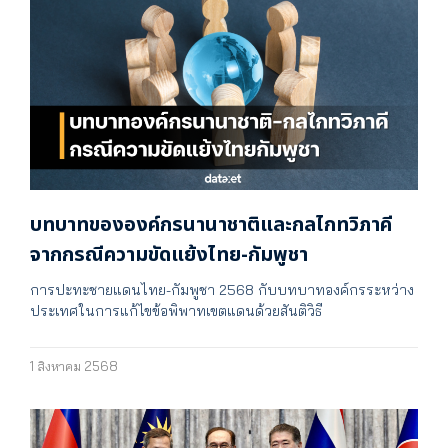
บทบาทขององค์กรนานาชาติและกลไกทวิภาคี
จากกรณีความขัดแย้งไทย-กัมพูชา
การปะทะชายแดนไทย-กัมพูชา 2568 กับบทบาทองค์กรระหว่าง
ประเทศในการแก้ไขข้อพิพาทเขตแดนด้วยสันติวิธี
1 สิงหาคม 2568