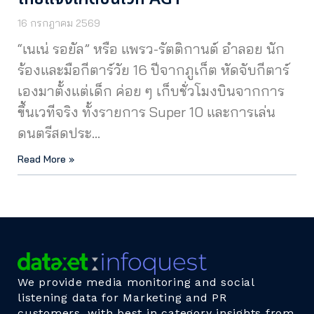
16 กรกฎาคม 2569
“เนเน่ รอยัล” หรือ แพรว-รัตติกานต์ อำลอย นัก
ร้องและมือกีตาร์วัย 16 ปีจากภูเก็ต หัดจับกีตาร์
เองมาตั้งแต่เด็ก ค่อย ๆ เก็บชั่วโมงบินจากการ
ขึ้นเวทีจริง ทั้งรายการ Super 10 และการเล่น
ดนตรีสดประ…
Read More »
We provide media monitoring and social
listening data for Marketing and PR
customers, with best in category insights from