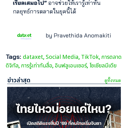
เรียลเสมอไป”
อาจช่วยให้เรารู้เท่าทัน
กลยุทธ์การตลาดในยุคนี้ได้
by Pravethida Anomakiti
Tags:
dataxet
Social Media
TikTok
การตลาด
,
,
,
ดิจิทัล
การรู้เท่าทันสื่อ
อินฟลูเอนเซอร์
โซเชียลมีเดีย
,
,
,
ข่าวล่าสุด
ดูทั้งหมด