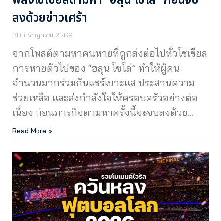
พลังโซเชียลตามหา “ฮลุน โซโล่” ก่อนจบ
ลงด้วยข่าวเศร้า
30 กรกฎาคม 2569
จากโพสต์ตามหาคนหายที่ถูกส่งต่อไปทั่วโซเชียล
การหายตัวไปของ “ฮลุน โซโล่” ทำให้ผู้คน
จำนวนมากร่วมกันแชร์เบาะแส ประสานความ
ช่วยเหลือ และส่งกำลังใจให้ครอบครัวอย่างต่อ
เนื่อง ก่อนภารกิจตามหาครั้งนี้จะจบลงด้วย…
Read More »