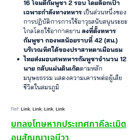
16 โจมตีกัมพูชา 2 รอบ โดยล็อกเป้า
เฉพาะกำลังทางทหาร
เป็นส่วนหนึ่งของ
การปฏิบัติการการใช้อาวุธสนับสนุนระยะ
ไกลโดยใช้อากาศยาน
ลงที่ตั้งทหาร
กัมพูชา กองพลน้อยราบที่ 42 (สน.)
บริเวณทิศใต้ของปราสาทตาเมือนธม
ไทยส่งมอบศพทหารกัมพูชาจำนวน 12
นาย กลับแผ่นดินเกิด
ตามหลัก
มนุษยธรรม แสดงความเคารพต่อผู้เสีย
ชีวิตในสมรภูมิ
Link
Link
Link
Link
Ref:
,
,
,
บทลงโทษหากประเทศภาคีละเมิด
อนุสัญญาเจนีวา