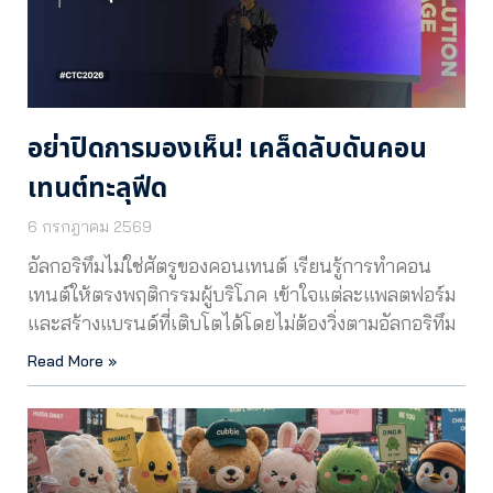
อย่าปิดการมองเห็น! เคล็ดลับดันคอน
เทนต์ทะลุฟีด
6 กรกฎาคม 2569
อัลกอริทึมไม่ใช่ศัตรูของคอนเทนต์ เรียนรู้การทำคอน
เทนต์ให้ตรงพฤติกรรมผู้บริโภค เข้าใจแต่ละแพลตฟอร์ม
และสร้างแบรนด์ที่เติบโตได้โดยไม่ต้องวิ่งตามอัลกอริทึม
Read More »