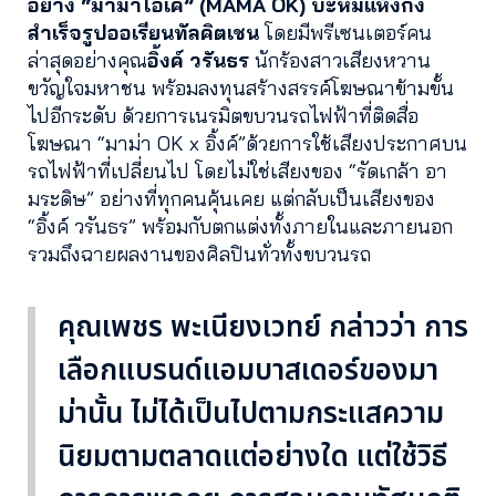
อย่าง “มาม่าโอเค” (MAMA OK)
บะหมี่แห้งกึ่ง
สำเร็จรูปออเรียนทัลคิตเชน
โดยมีพรีเซนเตอร์คน
ล่าสุดอย่างคุณ
อิ้งค์ วรันธร
นักร้องสาวเสียงหวาน
ขวัญใจมหาชน พร้อมลงทุนสร้างสรรค์โฆษณาข้ามขั้น
ไปอีกระดับ ด้วยการเนรมิตขบวนรถไฟฟ้าที่ติดสื่อ
โฆษณา “มาม่า OK x อิ้งค์”ด้วยการใช้เสียงประกาศบน
รถไฟฟ้าที่เปลี่ยนไป โดยไม่ใช่เสียงของ “รัดเกล้า อา
มระดิษ” อย่างที่ทุกคนคุ้นเคย แต่กลับเป็นเสียงของ
“อิ้งค์ วรันธร” พร้อมกับตกแต่งทั้งภายในและภายนอก
รวมถึงฉายผลงานของศิลปินทั่วทั้งขบวนรถ
คุณเพชร พะเนียงเวทย์ กล่าวว่า การ
เลือกแบรนด์แอมบาสเดอร์ของมา
ม่านั้น ไม่ได้เป็นไปตามกระแสความ
นิยมตามตลาดแต่อย่างใด แต่ใช้วิธี