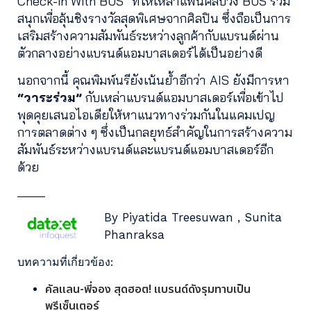
Check-in With BUS” ที่ให้เหล่าแฟนคลับวง BUS ร่วม
สนุกเพื่อลุ้นชิงรางวัลสุดพิเศษจากศิลปิน ซึ่งถือเป็นการ
เสริมสร้างความสัมพันธ์ระหว่างลูกค้ากับแบรนด์ผ่าน
ตัวกลางอย่างแบรนด์แอมบาสเดอร์ได้เป็นอย่างดี
นอกจากนี้ คุณพิมพ์นรียังเน้นย้ำอีกว่า AIS ยังมีการหา
“วาระร่วม”
กับเหล่าแบรนด์แอมบาสเดอร์เพื่อเข้าไป
พุดคุยเสนอไอเดียให้หาแนวทางร่วมกันในแคมเปญ
การตลาดต่าง ๆ ซึ่งเป็นกลยุทธ์สำคัญในการสร้างความ
สัมพันธ์ระหว่างแบรนด์และแบรนด์แอมบาสเดอร์อีก
ด้วย
By Piyatida Treesuwan , Sunita
Phanraksa
บทความที่เกี่ยวข้อง:
คัลแลน-พี่จอง สุดฮอต! แบรนด์ดังรุมทาบเป็น
พรีเซ็นเตอร์