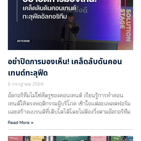
อย่าปิดการมองเห็น! เคล็ดลับดันคอน
เทนต์ทะลุฟีด
6 กรกฎาคม 2569
อัลกอริทึมไม่ใช่ศัตรูของคอนเทนต์ เรียนรู้การทำคอน
เทนต์ให้ตรงพฤติกรรมผู้บริโภค เข้าใจแต่ละแพลตฟอร์ม
และสร้างแบรนด์ที่เติบโตได้โดยไม่ต้องวิ่งตามอัลกอริทึม
Read More »