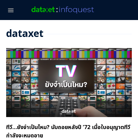
dataxet
ทีวี…ยังจำเป็นไหม? นับถอยหลังปี ’72 เมื่อใบอนุญาตทีวี
กำลังจะหมดอายุ