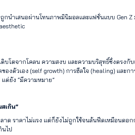
ถูกนำเสนอผ่านโทนภาพมินิมอลและแฟชั่นแบบ Gen Z มัน
 aesthetic
ิบโตจากโคลน ความสงบ และความบริสุทธิ์ซึ่งตรงกับเรื่
บโตของตัวเอง (self growth) การฮีลใจ (healing) และ
ย” แต่ยัง “มีความหมาย”
แมสเกิน”
ลาด ราคาไม่แรง แต่ก็ยังไม่ถูกใช้จนล้นฟีดเหมือนดอก
กินไป