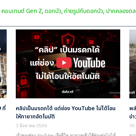
คอนเทนต์ Gen Z
ดอกบัว
ถ่ายรูปกับดอกบัว
ปากคลองตล
,
,
,
,
ที่
คลิปเป็นมรดกได้ แต่ช่อง YouTube ไม่ได้โอน
พล
ให้ทายาทอัตโนมัติ
ข่า
3 สิงหาคม 2569
30
เจ้าของช่อง YouTube เสียชีวิต ทายาทเข้าใช้ช่องต่อไม่ได้
จาก