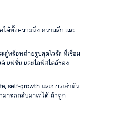
อได้ทั้งความนิ่ง ความลึก และ
ู่พร็อพถ่ายรูปสุดไวรัล ที่เชื่อม
์ แฟชั่น และไลฟ์สไตล์ของ
life, self-growth และการเล่าตัว
ามารถกลับมาเท่ได้ ถ้าถูก