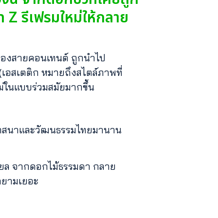
n Z รีเฟรมใหม่ให้กลาย
ิตของสายคอนเทนต์ ถูกนำไป
เอสเตติก หมายถึงสไตล์ภาพที่
หม่ในแบบร่วมสมัยมากขึ้น
พุทธศาสนาและวัฒนธรรมไทยมานาน
โซเชียล จากดอกไม้ธรรมดา กลาย
ยายามเยอะ