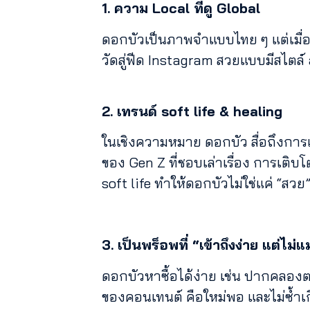
1. ความ Local ที่ดู Global
ดอกบัวเป็นภาพจำแบบไทย ๆ แต่เมื่อ
วัดสู่ฟีด Instagram สวยแบบมีสไตล์
2. เทรนด์ soft life & healing
ในเชิงความหมาย ดอกบัว สื่อถึงการเต
ของ Gen Z ที่ชอบเล่าเรื่อง การเติ
soft life ทำให้ดอกบัวไม่ใช่แค่ “สว
3. เป็นพร็อพที่ “เข้าถึงง่าย แต่ไม่
ดอกบัวหาซื้อได้ง่าย เช่น ปากคลองต
ของคอนเทนต์ คือใหม่พอ และไม่ซ้ำเ