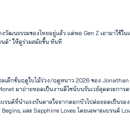
ทางวัฒนธรรมของไทยอยู่แล้ว แต่พอ Gen Z เอามาใช้ใน
” ให้ดูร่วมสมัยขึ้น ทันที
อลเล็กชั่นฤดูใบไม้ร่วง/ฤดูหนาว 2026 ของ Jonathan 
et มาถ่ายทอดเป็นงานดีไซน์บนรันเวย์สุดตระการตาที
รนด์ที่นำแรงบันดาลใจจากดอกบัวไปต่อยอดเป็นรองเท้า 
Begins, และ Sapphirre Loves โดยเฉพาะแบรนด์ Love 