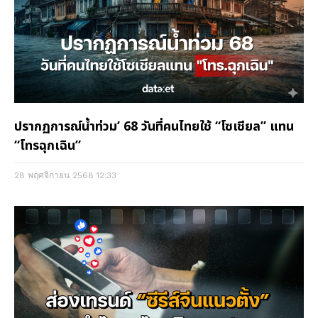
ปรากฏการณ์น้ำท่วม’ 68 วันที่คนไทยใช้ “โซเชียล” แทน
“โทรฉุกเฉิน”
28 พฤศจิกายน 2568
12:33