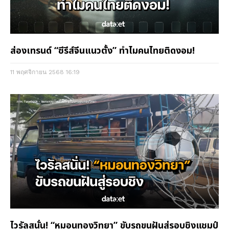
ส่องเทรนด์ “ซีรีส์จีนแนวตั้ง” ทำไมคนไทยติดงอม!
11 พฤศจิกายน 2568
16:19
ไวรัลสนั่น! “หมอนทองวิทยา” ขับรถขนฝันสู่รอบชิงแชมป์