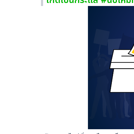
เกิดเป็นกระแส #นับใหม่ท