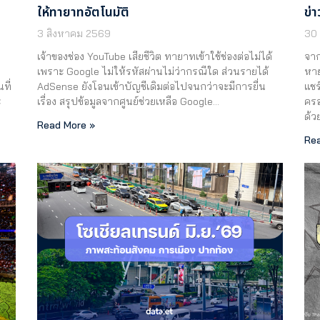
ให้ทายาทอัตโนมัติ
ข่า
3 สิงหาคม 2569
30
เจ้าของช่อง YouTube เสียชีวิต ทายาทเข้าใช้ช่องต่อไม่ได้
จาก
ย
เพราะ Google ไม่ให้รหัสผ่านไม่ว่ากรณีใด ส่วนรายได้
หาย
ที่
AdSense ยังโอนเข้าบัญชีเดิมต่อไปจนกว่าจะมีการยื่น
แชร
ะ
เรื่อง สรุปข้อมูลจากศูนย์ช่วยเหลือ Google…
ครอ
ด้ว
Read More »
Rea