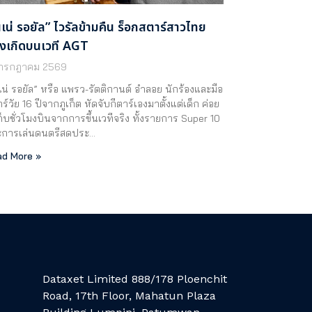
นเน่ รอยัล” ไวรัลข้ามคืน ร็อกสตาร์สาวไทย
้งเกิดบนเวที AGT
 กรกฎาคม 2569
เน่ รอยัล” หรือ แพรว-รัตติกานต์ อำลอย นักร้องและมือ
าร์วัย 16 ปีจากภูเก็ต หัดจับกีตาร์เองมาตั้งแต่เด็ก ค่อย
ก็บชั่วโมงบินจากการขึ้นเวทีจริง ทั้งรายการ Super 10
ะการเล่นดนตรีสดประ…
d More »
Dataxet Limited 888/178 Ploenchit
Road, 17th Floor, Mahatun Plaza