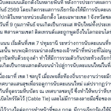
รนับคะแนนเลือกตั้งในหลายพื้นที่ หลังการประกาศผลก
พันธ์ 2569 โดยเกิดกระแสการเรียกร้องให้มีการนับคะแ
กติในหลายหน่วยเลือกตั้ง โดยเฉพาะเขต 1 จังหวัดชลบุ
ันที่ 9 กุมภาพันธ์ จนเกิดเป็นกระแส #นับใหม่ทั้งประเ
่น เช่น #สารคามเขต1 ติดเทรนด์และถูกพูดถึงในโลกออนไลน
 เริ่มต้นที่เขต 7 ปทุมธานี ระหว่างการนับคะแนนที่หน่
ะนั้น พบพฤติกรรมน่าสงสัยของเจ้าหน้าที่หน่วยที่ไม่อ
่ถูกปิดทับด้วยถุงดำ ทำให้มีการรวมตัวกันประท้วงเรีย
เกิดเป็นกระแสกดดันจนนำไปสู่การนับคะแนนใหม่ในที่
องมาที่ เขต 1 ชลบุรี เมื่อเพจสื่อท้องถิ่นรายงานว่าจะม
เทศบาลแสนสุขเพื่อรอดูการนับคะแนนใหม่ แต่ปรากฏว่าข
นที่จุดรวมหีบบัตร ณ เทศบาลชลบุรี ซึ่งทำให้พบว่าหีบบั
บิลไทร์รัดไว้ (Cable Tie) และไม่มีการลงลายมือชื่อของ
ไม่ไว้วางใจต่อการทำหน้าที่ของ กกต. มีการเรียกร้องให