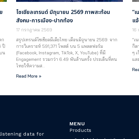
าย
โซเชียลเทรนด์ มิถุนายน 2569 ภาพสะท้อน
“เ
สังคม-การเมือง-ปากท้อง
แจ
17 กรกฎาคม 2569
16
ลก
สรุปเทรนด์โซเชียลมีเดียไทย เดือนมิถุนายน 2569: จาก
“เน
 ปี
การวิเคราะห์ 591,371 โพสต์ บน 5 แพลตฟอร์ม
กีต
สบน
(Facebook, Instagram, TikTok, X, YouTube) ที่มี
ๆ เ
…
Engagement รวมกว่า 6.49 พันล้านครั้ง ประเด็นที่คน
แล
ไทยให้ความส…
Rea
Read More »
MENU
Products
istening data for