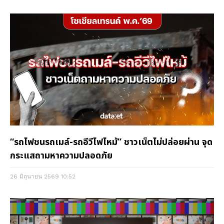
“รถไฟชนรถเมล์-รถอีวีไฟไหม้” ชาวเน็ตไม่ปล่อยผ่าน จุด
กระแสถามหาความปลอดภัย
26 มิถุนายน 2569
10:52