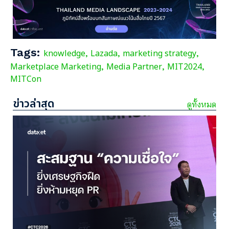
Tags:
knowledge
Lazada
marketing strategy
,
,
,
Marketplace Marketing
Media Partner
MIT2024
,
,
,
MITCon
ข่าวล่าสุด
ดูทั้งหมด