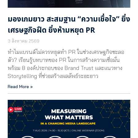
มองเกมยาว สะสมฐาน “ความเชื่อใจ” ยิ่ง
เศรษฐกิจฝืด ยิ่งห้ามหยุด PR
3 สิงหาคม 2569
ทำไมแบรนด์ไม่ควรหยุดทำ PR ในช่วงเศรษฐกิจชะลอ
ตัว? เรียนรู้บทบาทของ PR ในการสร้างความเชื่อมั่น
พร้อม 8 องค์ประกอบของ Brand Trust และแนวทาง
Storytelling ที่ช่วยสร้างผลลัพธ์ระยะยาว
Read More »