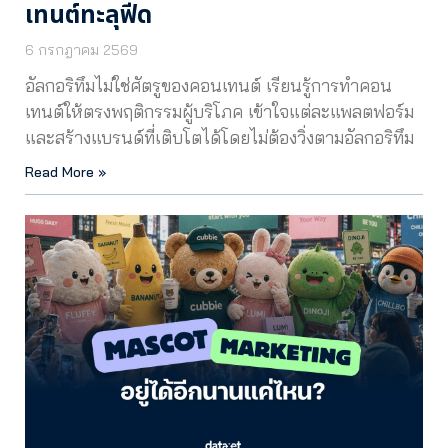
เทนต์ทะลุฟีด
6 กรกฎาคม 2569
อัลกอริทึมไม่ใช่ศัตรูของคอนเทนต์ เรียนรู้การทำคอน
เทนต์ให้ตรงพฤติกรรมผู้บริโภค เข้าใจแต่ละแพลตฟอร์ม
และสร้างแบรนด์ที่เติบโตได้โดยไม่ต้องวิ่งตามอัลกอริทึม
Read More »