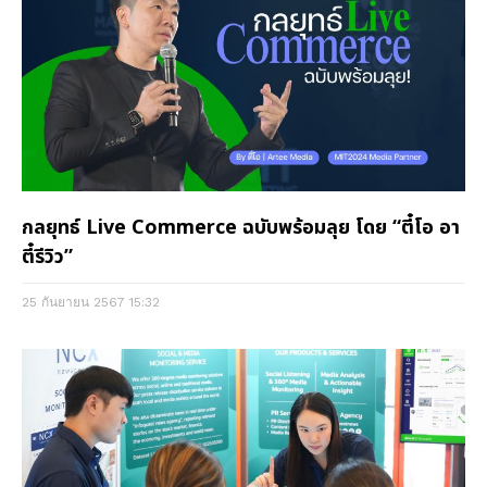
กลยุทธ์ Live Commerce ฉบับพร้อมลุย โดย “ตี๋โอ อา
ตี๋รีวิว”
25 กันยายน 2567
15:32