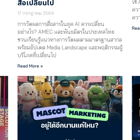
สื่อเปลี่ยนไป
ใช้
d
ควา
17 กรกฎาคม 2569
ควา
การวัดผลการสื่อสารในยุค AI ควรเปลี่ยน
Rea
อย่างไร? AMEC และพันธมิตรในประเทศไทย
ชวนเรียนรู้แนวทางการวัดผลตามมาตรฐานสากล
พร้อมอัปเดต Media Landscape และพฤติกรรมผู้
บริโภคที่เปลี่ยนไป
Read More »