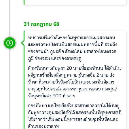
31 กรกฎาคม 68
พบการเสริมกำลังของกัมพูชาตลอดแนวชายแดน
และตรวจพบโดรนบินสอดแนมหลายพื้นที่ รวมถึง
ช่องอานม้า ภูมะเขือ สัตตะโสม ปราสาทโดนตรวล
ภูผี ช่องจอม และช่องสายตะกู
สำหรับทหารกัมพูชา 20 นายที่ยอมจำนน ได้ดำเนิน
คดีฐานเข้าเมืองผิดกฎหมาย ผู้บาดเจ็บ 2 นาย ส่ง
รักษาที่รพ.ค่ายวีรวัฒน์โยธิน และประเมินจิตเวช
อาวุธยุทโธปกรณ์ส่งสรรพาวุธตรวจสอบ กระสุน/
วัตถุระเบิดส่ง EOD ทำลาย
กองทัพบก เผยไทยยึดตัวปราสาทตาควายไม่ได้ เหตุ
กัมพูชาวางทุ่นระเบิดดักไว้ แต่ครองพื้นที่ยุทธศาสตร์
ได้มากกว่าเดิม ตอนนี้ทหารสองฝ่ายคุมพื้นที่คนละ
ด้านของปราสาท