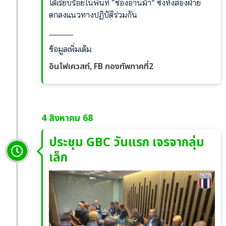
ได้เรียบร้อยในพื้นที่ “ช่องอานม้า” ซึ่งทั้งสองฝ่าย
ตกลงแนวทางปฏิบัติร่วมกัน
______
ข้อมูลเพิ่มเติม:
อินโฟเควสท์,
FB กองทัพภาคที่2
4 สิงหาคม 68
ประชุม GBC วันแรก เจรจากลุ่ม
เล็ก