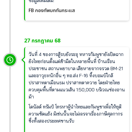
ข้อมูลเพิ่มเติม:
FB กองทัพบกทันกระแส
27 กรกฎาคม 68
วันที่ 4 ของการสู้รบยังระอุ ทหารกัมพูชายังเปิดฉาก
ยิงไทยก่อนตั้งแต่เช้ามืดในหลายพื้นที่ บ้านเรือน
ประชาชน สถานพยาบาล เสียหายจากจรวด BM-21
และอาวุธหนักอื่น ๆ ทอ.ส่ง F-16 ทิ้งบอมบ์ใกล้
ปราสาทตาเมือนธม ปราสาทตาควาย โดยฝ่ายไทย
ควบคุมพื้นที่ตามแนวเส้น 1:50,000 บริเวณช่องอาน
ม้า
โดนัลด์ ทรัมป์ โทรหาผู้นำไทยและกัมพูชาเพื่อให้ยุติ
ความขัดแย้ง มิเช่นนั้นจะไม่เจรจาเรื่องภาษีศุลกากร
ซึ่งทั้งสองประเทศขานรับ
______