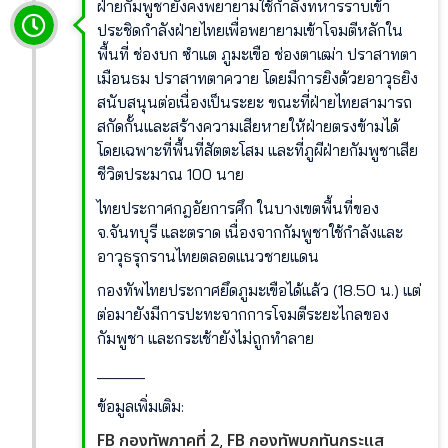
ฝ่ายกัมพูชายังคงพยายามใช้กำลังทหารราบเข้า
ประชิดกำลังฝ่ายไทยเพื่อพยายามเข้าโจมตีหลักใน
พื้นที่ ช่องบก ซำแต ภูมะเขือ ช่องตาเฒ่า ปราสาทตา
เมือนธม ปราสาทตาควาย โดยมีการยิงด้วยอาวุธยิง
สนับสนุนต่อเนื่องเป็นระยะ ขณะที่ฝ่ายไทยสามารถ
สกัดกั้นและสร้างความเสียหายให้ฝ่ายตรงข้ามได้
โดยเฉพาะที่พื้นที่สัตตะโสม และที่ภูผีฝ่ายกัมพูชาเสีย
ชีวิตประมาณ 100 นาย
ไทยประกาศกฎอัยการศึก ในบางเขตพื้นที่ของ
จ.จันทบุรี และตราด เนื่องจากกัมพูชาใช้กำลังและ
อาวุธรุกรานไทยตลอดแนวชายแดน
กองทัพไทยประกาศยึดภูมะเขือได้แล้ว (18.50 น.) แต่
ต่อมายังมีการปะทะจากการโจมตีระยะไกลของ
กัมพูชา และกระเช้ายังไม่ถูกทำลาย
______
ข้อมูลเพิ่มเติม:
FB กองทัพภาคที่ 2
FB กองทัพบกทันกระแส
,