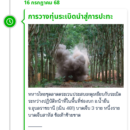
16 กรกฎาคม 68
การวางทุ่นระเบิดนำสู่การปะทะ
ทหารไทยชุดลาดตระเวนประสบเหตุเหยียบกับระเบิด
ระหว่างปฏิบัติหน้าที่ในพื้นที่ช่องบก อ.น้ำยืน
จ.อุบลราชธานี (เนิน 481) บาดเจ็บ 3 ราย หนึ่งราย
บาดเจ็บสาหัส ข้อเท้าซ้ายขาด
______