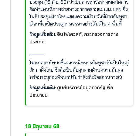
ประชุม (15 มิ.ย. 68) ว่าเป็นการหารือทางเทคนิคการ
จัดทำแผนที่ภาพถ่ายทางอากาศตามแผนแม่บทฯ ซึ่ง
ในที่ประชุมฝ่ายไทยแสดงความผิดหวังที่ฝ่ายกัมพูชา
เลือกที่จะปิดประตูการเจรจาอย่างสันติใน 4 พื้นที่
อินโฟเควสท์
กระทรวงการต่าง
ข้อมูลเพิ่มเติม:
,
ประเทศ
______
โฆษกกองทัพบกชี้แจงกรณีทหารกัมพูชาหันปืนใหญ่
เข้ามาฝั่งไทย ซึ่งถือเป็นภัยคุกคามด้านความมั่นคง
พร้อมระบุกองทัพบกปรับกำลังรับมือสถานการณ์
ศูนย์บริการข้อมูลภาครัฐเพื่อ
ข้อมูลเพิ่มเติม:
ประชาชน
18 มิถุนายน 68