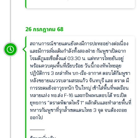
26 กรกฎาคม 68
สถานการณ์ชายแดนยังคงมีการปะทะอย่างต่อเนื่อง
และมีการเพิ่มเติมกำลังทั้งสองฝ่าย กัมพูชาเปิดฉาก
โจมตีภูมะเขือตั้งแต่ 03.30 น. แต่ทหารไทยยันอยู่
พร้อมควบคุมพื้นที่เรียบร้อย วันนี้กองทัพไทยลุย
ปฏิบัติการ 3 เหล่าทัพ บก-เรือ-อากาศ ตอบโต้กัมพูชา
หลังขยายแนวรบลามสระแก้ว จันทบุรี และ ตราด มี
การระดมยิงอาวุธหนัก ปืนใหญ่ เข้าใส่พื้นที่พลเรือน
หลายแห่ง ทอ.ส่ง F-16 และกริพเพนตอบโต้ ทร.เปิด
ยุทธการ “ตราดพิฆาตไพรี 1” ผลักดันและทำลายพื้นที่
ทหารกัมพูชาที่รุกล้ำเขตแดนไทย 3 จุด จนต้องถอย
ออกไป
______