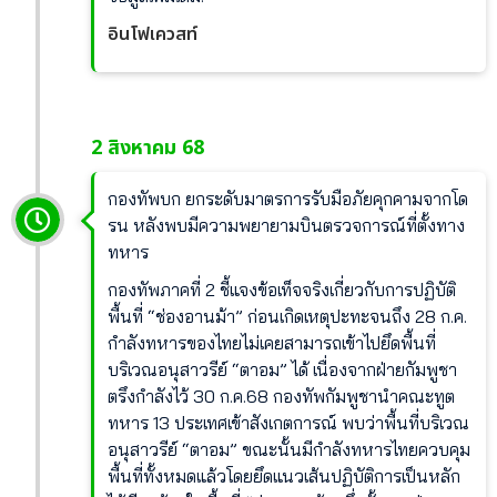
อินโฟเควสท์
2 สิงหาคม 68
กองทัพบก ยกระดับมาตรการรับมือภัยคุกคามจากโด
รน หลังพบมีความพยายามบินตรวจการณ์ที่ตั้งทาง
ทหาร
กองทัพภาคที่ 2 ชี้แจงข้อเท็จจริงเกี่ยวกับการปฏิบัติ
พื้นที่ “ช่องอานม้า” ก่อนเกิดเหตุปะทะจนถึง 28 ก.ค.
กำลังทหารของไทยไม่เคยสามารถเข้าไปยึดพื้นที่
บริเวณอนุสาวรีย์ “ตาอม” ได้ เนื่องจากฝ่ายกัมพูชา
ตรึงกำลังไว้ 30 ก.ค.68 กองทัพกัมพูชานำคณะทูต
ทหาร 13 ประเทศเข้าสังเกตการณ์ พบว่าพื้นที่บริเวณ
อนุสาวรีย์ “ตาอม” ขณะนั้นมีกำลังทหารไทยควบคุม
พื้นที่ทั้งหมดแล้วโดยยึดแนวเส้นปฏิบัติการเป็นหลัก