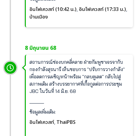
อินโฟเควสท์ (10:42 น.)
อินโฟเควสท์ (17:33 น.)
,
,
บ้านเมือง
8 มิถุนายน 68
สถานการณ์ช่องบกคลี่คลาย ฝ่ายกัมพูชาเจรจากับ
กองกำลังสุรนารี เห็นชอบการ "ปรับการวางกำลัง"
เพื่อลดการเผชิญหน้าพร้อม "กลบคูเลต" กลับไปสู่
สภาพเดิม สร้างบรรยากาศที่เกื้อกูลต่อการประชุม
JBC ในวันที่ 14 มิ.ย. 68
______
ข้อมูลเพิ่มเติม:
อินโฟเควสท์
ThaiPBS
,