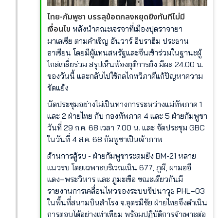
ไทย-กัมพูชา บรรลุข้อตกลงหยุดยิงทันทีไม่มี
เงื่อนไข
หลังนำคณะเจรจาที่เมืองปุตราจายา
มาเลเซีย ตามคำเชิญ อันวาร์ อิบราฮิม ประธาน
อาเซียน โดยมีผู้แทนสหรัฐและจีนเข้าร่วมในฐานะผู้
ไกล่เกลี่ยร่วม สรุปเห็นพ้องยุติการยิง มีผล 24.00 น.
ของวันนี้ และกลับไปใช้กลไกทวิภาคีแก้ปัญหาความ
ขัดแย้ง
นัดประชุมอย่างไม่เป็นทางการระหว่างแม่ทัพภาค 1
และ 2 ฝ่ายไทย กับ กองทัพภาค 4 และ 5 ฝ่ายกัมพูชา
วันที่ 29 ก.ค. 68 เวลา 7.00 น. และ จัดประชุม GBC
ในวันที่ 4 ส.ค. 68 กัมพูชาเป็นเจ้าภาพ
ด้านการสู้รบ - ฝ่ายกัมพูชาระดมยิง BM-21 หลาย
แนวรบ โดยเฉพาะบริเวณเนิน 677, ภูผี, ผามออี
แดง–พระวิหาร และ ภูมะเขือ ขณะเดียวกันมี
รายงานการเคลื่อนไหวของระบบขีปนาวุธ PHL–03
ในพื้นที่สนามบินสำโรง จ.อุดรมีชัย ฝ่ายไทยจึงดำเนิน
การตอบโต้อย่างเท่าเทียม พร้อมปฏิบัติการจำเพาะต่อ