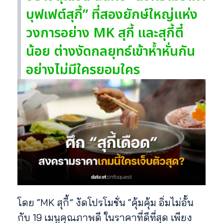
บุฟเฟต์สุกี้” ที่สองยักษ์ใหญ่แห่ง
วงการอย่าง MK สุกี้ และสุกี้ตี๋
น้อย ต่างงัดกลยุทธ์เข้าห้ำหั่นกัน
อย่างไม่มีใครยอมใคร
โดย “MK สุกี้” งัดโปรโมชั่น “คุ้มคุ้ม อิ่มไม่อั้น
กับ 19 เมนูคุณภาพดี ในราคาที่ดีที่สุด เพียง