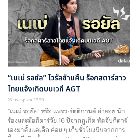
“เนเน่ รอยัล” ไวรัลข้ามคืน ร็อกสตาร์สาว
ไทยแจ้งเกิดบนเวที AGT
16 กรกฎาคม 2569
“เนเน่ รอยัล” หรือ แพรว-รัตติกานต์ อำลอย นัก
ร้องและมือกีตาร์วัย 16 ปีจากภูเก็ต หัดจับกีตาร์
เองมาตั้งแต่เด็ก ค่อย ๆ เก็บชั่วโมงบินจากการ