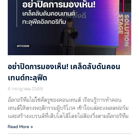
อย่าปิดการมองเห็น! เคล็ดลับดันคอน
เทนต์ทะลุฟีด
6 กรกฎาคม 2569
อัลกอริทึมไม่ใช่ศัตรูของคอนเทนต์ เรียนรู้การทำคอน
เทนต์ให้ตรงพฤติกรรมผู้บริโภค เข้าใจแต่ละแพลตฟอร์ม
และสร้างแบรนด์ที่เติบโตได้โดยไม่ต้องวิ่งตามอัลกอริทึม
Read More »