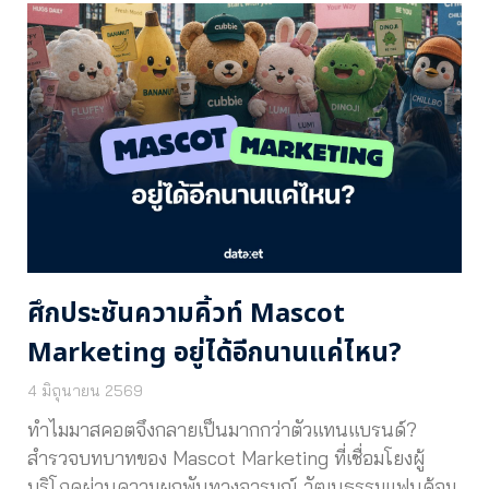
ศึกประชันความคิ้วท์ Mascot
Marketing อยู่ได้อีกนานแค่ไหน?
4 มิถุนายน 2569
ทำไมมาสคอตจึงกลายเป็นมากกว่าตัวแทนแบรนด์?
สำรวจบทบาทของ Mascot Marketing ที่เชื่อมโยงผู้
บริโภคผ่านความผูกพันทางอารมณ์ วัฒนธรรมแฟนด้อม