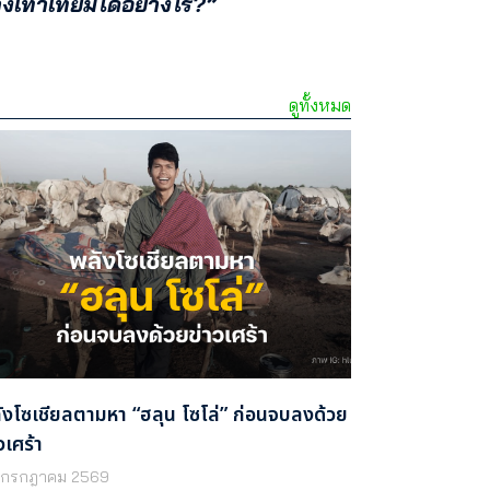
งเท่าเทียมได้อย่างไร?”
ดูทั้งหมด
ังโซเชียลตามหา “ฮลุน โซโล่” ก่อนจบลงด้วย
วเศร้า
 กรกฎาคม 2569