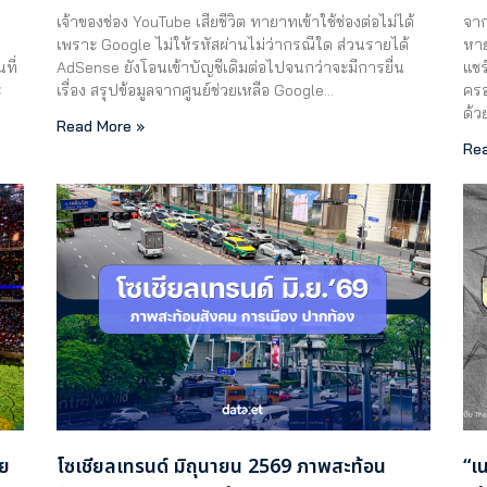
เจ้าของช่อง YouTube เสียชีวิต ทายาทเข้าใช้ช่องต่อไม่ได้
จาก
ย
เพราะ Google ไม่ให้รหัสผ่านไม่ว่ากรณีใด ส่วนรายได้
หาย
ที่
AdSense ยังโอนเข้าบัญชีเดิมต่อไปจนกว่าจะมีการยื่น
แชร
ะ
เรื่อง สรุปข้อมูลจากศูนย์ช่วยเหลือ Google…
ครอ
ด้ว
Read More »
Rea
าย
โซเชียลเทรนด์ มิถุนายน 2569 ภาพสะท้อน
“เ