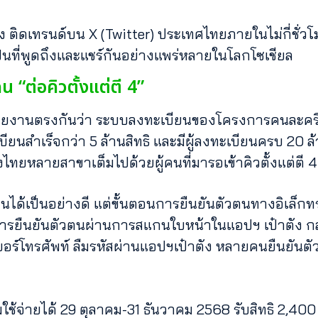
ง ติดเทรนด์บน X (Twitter) ประเทศไทยภายในไม่กี่ชั่ว
นที่พูดถึงและแชร์กันอย่างแพร่หลายในโลกโซเชียล
น “ต่อคิวตั้งแต่ตี 4”
งานตรงกันว่า ระบบลงทะเบียนของโครงการคนละครึ่งพ
ียนสำเร็จกว่า 5 ล้านสิทธิ และมีผู้ลงทะเบียนครบ 20 ล้
ทยหลายสาขาเต็มไปด้วยผู้คนที่มารอเข้าคิวตั้งแต่ตี 4 เ
นได้เป็นอย่างดี แต่ขั้นตอนการยืนยันตัวตนทางอิเล็กท
 การยืนยันตัวตนผ่านการสแกนใบหน้าในแอปฯ เป๋าตัง 
ยนเบอร์โทรศัพท์ ลืมรหัสผ่านแอปฯเป๋าตัง หลายคนยืนยันต
เริ่มใช้จ่ายได้ 29 ตุลาคม-31 ธันวาคม 2568 รับสิทธิ 2