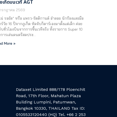
้งเกิดบนเวที AGT
 กรกฎาคม 2569
เน่ รอยัล” หรือ แพรว-รัตติกานต์ อำลอย นักร้องและมือ
าร์วัย 16 ปีจากภูเก็ต หัดจับกีตาร์เองมาตั้งแต่เด็ก ค่อย
ก็บชั่วโมงบินจากการขึ้นเวทีจริง ทั้งรายการ Super 10
ะการเล่นดนตรีสดประ…
d More »
Dataxet Limited 888/178 Ploenchit
Road, 17th Floor, Mahatun Plaza
Building Lumpini, Patumwan,
Bangkok 10330, THAILAND Tax ID:
0105533120440 (HQ) Tel. +66 2 253