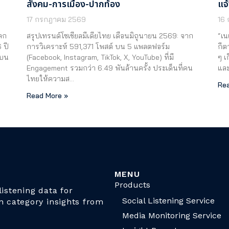
สังคม-การเมือง-ปากท้อง
แจ
17 กรกฎาคม 2569
16
ลก
สรุปเทรนด์โซเชียลมีเดียไทย เดือนมิถุนายน 2569: จาก
“เน
 ปี
การวิเคราะห์ 591,371 โพสต์ บน 5 แพลตฟอร์ม
กีต
สบน
(Facebook, Instagram, TikTok, X, YouTube) ที่มี
ๆ เ
…
Engagement รวมกว่า 6.49 พันล้านครั้ง ประเด็นที่คน
แล
ไทยให้ความส…
Rea
Read More »
MENU
Products
istening data for
Social Listening Service
n category insights from
Media Monitoring Service