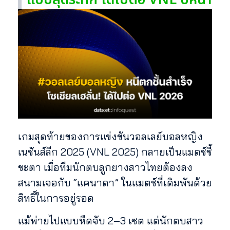
เกมสุดท้ายของการแข่งขันวอลเลย์บอลหญิง
เนชันส์ลีก 2025 (VNL 2025) กลายเป็นแมตช์ชี้
ชะตา เมื่อทีมนักตบลูกยางสาวไทยต้องลง
สนามเจอกับ “แคนาดา” ในแมตช์ที่เดิมพันด้วย
สิทธิ์ในการอยู่รอด
แม้พ่ายไปแบบหืดจับ 2–3 เซต แต่นักตบสาว