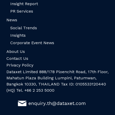
Insight Report
PR Services
News
Social Trends
Insights
Corporate Event News
About Us
Contact Us
Privacy Policy
Dataxet Limited 888/178 Ploenchit Road, 17th Floor,
Mahatun Plaza Building Lumpini, Patumwan,
Bangkok 10330, THAILAND Tax ID: 0105533120440
(HQ) Tel. +66 2 253 5000