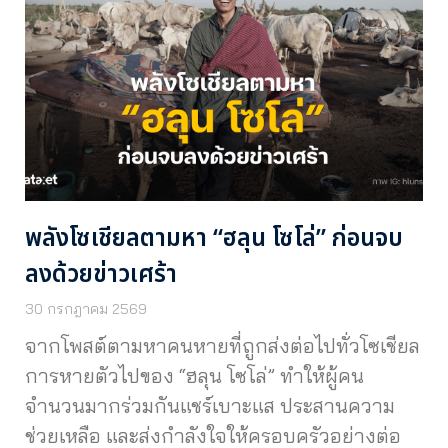
พลังโซเชียลตามหา “ฮลุน โซโล่” ก่อนจบ
ลงด้วยข่าวเศร้า
30 กรกฎาคม 2569
จากโพสต์ตามหาคนหายที่ถูกส่งต่อไปทั่วโซเชียล
การหายตัวไปของ “ฮลุน โซโล่” ทำให้ผู้คน
จำนวนมากร่วมกันแชร์เบาะแส ประสานความ
ช่วยเหลือ และส่งกำลังใจให้ครอบครัวอย่างต่อ