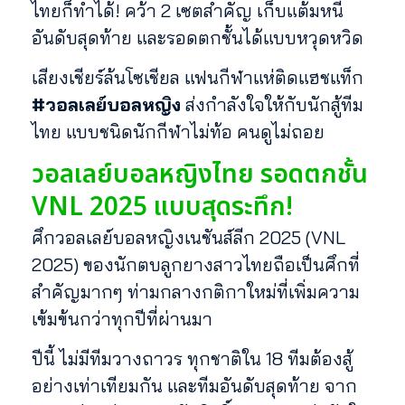
ไทยก็ทำได้! คว้า 2 เซตสำคัญ เก็บแต้มหนี
อันดับสุดท้าย และรอดตกชั้นได้แบบหวุดหวิด
เสียงเชียร์ล้นโซเชียล แฟนกีฬาแห่ติดแฮชแท็ก
#วอลเลย์บอลหญิง
ส่งกำลังใจให้กับนักสู้ทีม
ไทย แบบชนิดนักกีฬาไม่ท้อ คนดูไม่ถอย
วอลเลย์บอลหญิงไทย รอดตกชั้น
VNL 2025 แบบสุดระทึก!
ศึกวอลเลย์บอลหญิงเนชันส์ลีก 2025 (VNL
2025) ของนักตบลูกยางสาวไทยถือเป็นศึกที่
สำคัญมากๆ ท่ามกลางกติกาใหม่ที่เพิ่มความ
เข้มข้นกว่าทุกปีที่ผ่านมา
ปีนี้ ไม่มีทีมวางถาวร ทุกชาติใน 18 ทีมต้องสู้
อย่างเท่าเทียมกัน และทีมอันดับสุดท้าย จาก