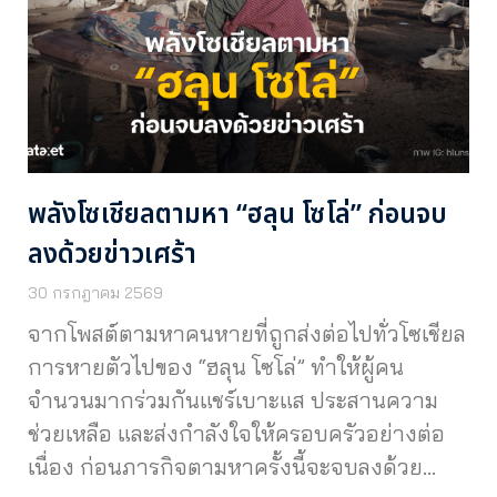
พลังโซเชียลตามหา “ฮลุน โซโล่” ก่อนจบ
ลงด้วยข่าวเศร้า
30 กรกฎาคม 2569
จากโพสต์ตามหาคนหายที่ถูกส่งต่อไปทั่วโซเชียล
การหายตัวไปของ “ฮลุน โซโล่” ทำให้ผู้คน
จำนวนมากร่วมกันแชร์เบาะแส ประสานความ
ช่วยเหลือ และส่งกำลังใจให้ครอบครัวอย่างต่อ
เนื่อง ก่อนภารกิจตามหาครั้งนี้จะจบลงด้วย…