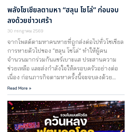
พลังโซเชียลตามหา “ฮลุน โซโล่” ก่อนจบ
ลงด้วยข่าวเศร้า
30 กรกฎาคม 2569
จากโพสต์ตามหาคนหายที่ถูกส่งต่อไปทั่วโซเชียล
การหายตัวไปของ “ฮลุน โซโล่” ทำให้ผู้คน
จำนวนมากร่วมกันแชร์เบาะแส ประสานความ
ช่วยเหลือ และส่งกำลังใจให้ครอบครัวอย่างต่อ
เนื่อง ก่อนภารกิจตามหาครั้งนี้จะจบลงด้วย…
Read More »