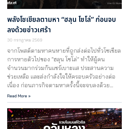
พลังโซเชียลตามหา “ฮลุน โซโล่” ก่อนจบ
ลงด้วยข่าวเศร้า
30 กรกฎาคม 2569
จากโพสต์ตามหาคนหายที่ถูกส่งต่อไปทั่วโซเชียล
การหายตัวไปของ “ฮลุน โซโล่” ทำให้ผู้คน
จำนวนมากร่วมกันแชร์เบาะแส ประสานความ
ช่วยเหลือ และส่งกำลังใจให้ครอบครัวอย่างต่อ
เนื่อง ก่อนภารกิจตามหาครั้งนี้จะจบลงด้วย…
Read More »