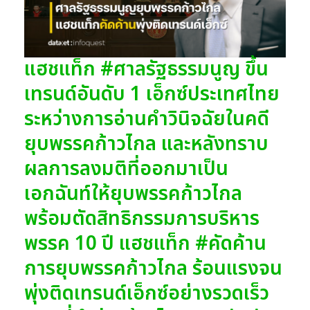
แฮชแท็ก #ศาลรัฐธรรมนูญ ขึ้น
เทรนด์อันดับ 1 เอ็กซ์ประเทศไทย
ระหว่างการอ่านคำวินิจฉัยในคดี
ยุบพรรคก้าวไกล และหลังทราบ
ผลการลงมติที่ออกมาเป็น
เอกฉันท์ให้ยุบพรรคก้าวไกล
พร้อมตัดสิทธิกรรมการบริหาร
พรรค 10 ปี แฮชแท็ก #คัดค้าน
การยุบพรรคก้าวไกล ร้อนแรงจน
พุ่งติดเทรนด์เอ็กซ์อย่างรวดเร็ว