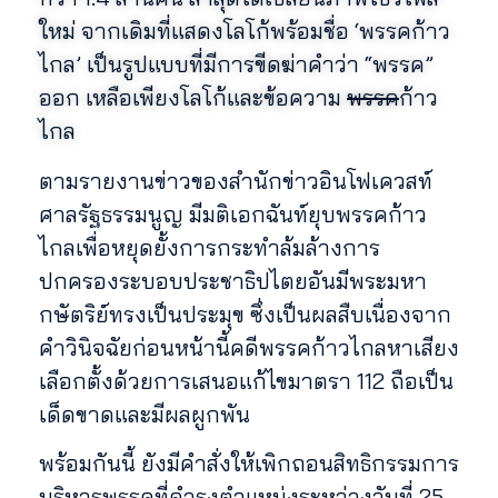
ใหม่ จากเดิมที่แสดงโลโก้พร้อมชื่อ ‘พรรคก้าว
ไกล’ เป็นรูปแบบที่มีการขีดฆ่าคำว่า “พรรค”
ออก เหลือเพียงโลโก้และข้อความ
พรรค
ก้าว
ไกล
ตามรายงานข่าวของสำนักข่าวอินโฟเควสท์
ศาลรัฐธรรมนูญ มีมติเอกฉันท์ยุบพรรคก้าว
ไกลเพื่อหยุดยั้งการกระทำล้มล้างการ
ปกครองระบอบประชาธิปไตยอันมีพระมหา
กษัตริย์ทรงเป็นประมุข ซึ่งเป็นผลสืบเนื่องจาก
คำวินิจฉัยก่อนหน้านี้คดีพรรคก้าวไกลหาเสียง
เลือกตั้งด้วยการเสนอแก้ไขมาตรา 112 ถือเป็น
เด็ดขาดและมีผลผูกพัน
พร้อมกันนี้ ยังมีคำสั่งให้เพิกถอนสิทธิกรรมการ
บริหารพรรคที่ดำรงตำแหน่งระหว่างวันที่ 25