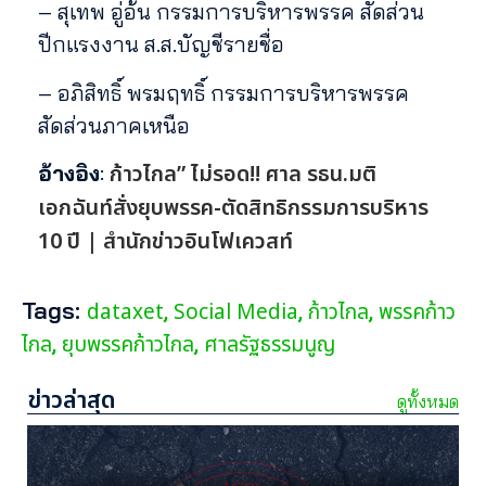
– สุเทพ อู่อ้น กรรมการบริหารพรรค สัดส่วน
ปีกแรงงาน ส.ส.บัญชีรายชื่อ
– อภิสิทธิ์ พรมฤทธิ์ กรรมการบริหารพรรค
สัดส่วนภาคเหนือ
ก้าวไกล” ไม่รอด!! ศาล รธน.มติ
อ้างอิง
:
เอกฉันท์สั่งยุบพรรค-ตัดสิทธิกรรมการบริหาร
10 ปี | สำนักข่าวอินโฟเควสท์
Tags:
dataxet
Social Media
ก้าวไกล
พรรคก้าว
,
,
,
ไกล
ยุบพรรคก้าวไกล
ศาลรัฐธรรมนูญ
,
,
ข่าวล่าสุด
ดูทั้งหมด