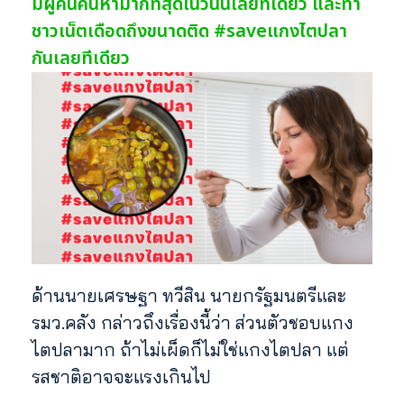
มีผู้คนค้นหามากที่สุดในวันนี้เลยทีเดียว และทำ
ชาวเน็ตเดือดถึงขนาดติด #saveแกงไตปลา
กันเลยทีเดียว
ด้านนายเศรษฐา ทวีสิน นายกรัฐมนตรีและ
รมว.คลัง กล่าวถึงเรื่องนี้ว่า ส่วนตัวชอบแกง
ไตปลามาก ถ้าไม่เผ็ดก็ไม่ใช่แกงไตปลา แต่
รสชาติอาจจะแรงเกินไป