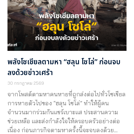
พลังโซเชียลตามหา “ฮลุน โซโล่” ก่อนจบ
ลงด้วยข่าวเศร้า
30 กรกฎาคม 2569
จากโพสต์ตามหาคนหายที่ถูกส่งต่อไปทั่วโซเชียล
การหายตัวไปของ “ฮลุน โซโล่” ทำให้ผู้คน
จำนวนมากร่วมกันแชร์เบาะแส ประสานความ
ช่วยเหลือ และส่งกำลังใจให้ครอบครัวอย่างต่อ
เนื่อง ก่อนภารกิจตามหาครั้งนี้จะจบลงด้วย…