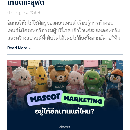
เทนต์ทะลุฟีด
6 กรกฎาคม 2569
อัลกอริทึมไม่ใช่ศัตรูของคอนเทนต์ เรียนรู้การทำคอน
เทนต์ให้ตรงพฤติกรรมผู้บริโภค เข้าใจแต่ละแพลตฟอร์ม
และสร้างแบรนด์ที่เติบโตได้โดยไม่ต้องวิ่งตามอัลกอริทึม
Read More »