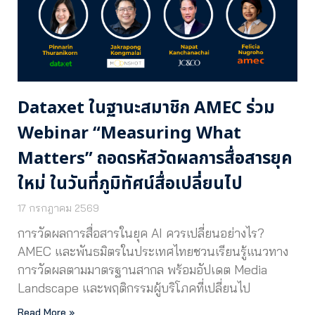
Dataxet ในฐานะสมาชิก AMEC ร่วม
Webinar “Measuring What
Matters” ถอดรหัสวัดผลการสื่อสารยุค
ใหม่ ในวันที่ภูมิทัศน์สื่อเปลี่ยนไป
17 กรกฎาคม 2569
การวัดผลการสื่อสารในยุค AI ควรเปลี่ยนอย่างไร?
AMEC และพันธมิตรในประเทศไทยชวนเรียนรู้แนวทาง
การวัดผลตามมาตรฐานสากล พร้อมอัปเดต Media
Landscape และพฤติกรรมผู้บริโภคที่เปลี่ยนไป
Read More »