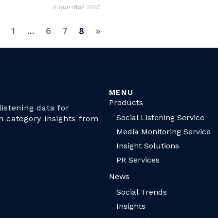
6 กุมภาพันธ์ 2567
«
1
…
6
7
8
»
MENU
Products
istening data for
Social Listening Service
n category insights from
Media Monitoring Service
Insight Solutions
PR Services
News
Social Trends
Insights