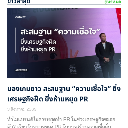
ข่าวล่าสุด
ดูทั้งหมด
มองเกมยาว สะสมฐาน “ความเชื่อใจ” ยิ่ง
เศรษฐกิจฝืด ยิ่งห้ามหยุด PR
3 สิงหาคม 2569
ทำไมแบรนด์ไม่ควรหยุดทำ PR ในช่วงเศรษฐกิจชะลอ
ตัว? เรียนรู้บทบาทของ PR ในการสร้างความเชื่อมั่น