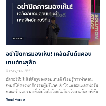
อย่าปิดการมองเห็น! เคล็ดลับดันคอน
เทนต์ทะลุฟีด
6 กรกฎาคม 2569
อัลกอริทึมไม่ใช่ศัตรูของคอนเทนต์ เรียนรู้การทำคอน
เทนต์ให้ตรงพฤติกรรมผู้บริโภค เข้าใจแต่ละแพลตฟอร์ม
และสร้างแบรนด์ที่เติบโตได้โดยไม่ต้องวิ่งตามอัลกอริทึม
Read More »