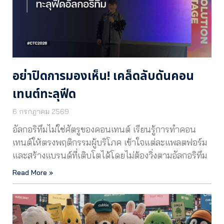
อย่าปิดการมองเห็น! เคล็ดลับดันคอน
เทนต์ทะลุฟีด
6 กรกฎาคม 2569
อัลกอริทึมไม่ใช่ศัตรูของคอนเทนต์ เรียนรู้การทำคอน
เทนต์ให้ตรงพฤติกรรมผู้บริโภค เข้าใจแต่ละแพลตฟอร์ม
และสร้างแบรนด์ที่เติบโตได้โดยไม่ต้องวิ่งตามอัลกอริทึม
Read More »