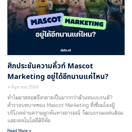
ศึกประชันความคิ้วท์ Mascot
Marketing อยู่ได้อีกนานแค่ไหน?
4 มิถุนายน 2569
ทำไมมาสคอตจึงกลายเป็นมากกว่าตัวแทนแบรนด์?
สำรวจบทบาทของ Mascot Marketing ที่เชื่อมโยงผู้
บริโภคผ่านความผูกพันทางอารมณ์ วัฒนธรรมแฟนด้อม
และเทคโนโลยีดิจิทัล
Read More »