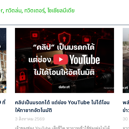
er
ทวิตล่ม
ทวิตเตอร์
โซเชียลมีเดีย
,
,
,
ที่
คลิปเป็นมรดกได้ แต่ช่อง YouTube ไม่ได้โอน
พล
ให้ทายาทอัตโนมัติ
ข่า
3 สิงหาคม 2569
30
เจ้าของช่อง YouTube เสียชีวิต ทายาทเข้าใช้ช่องต่อไม่ได้
จาก