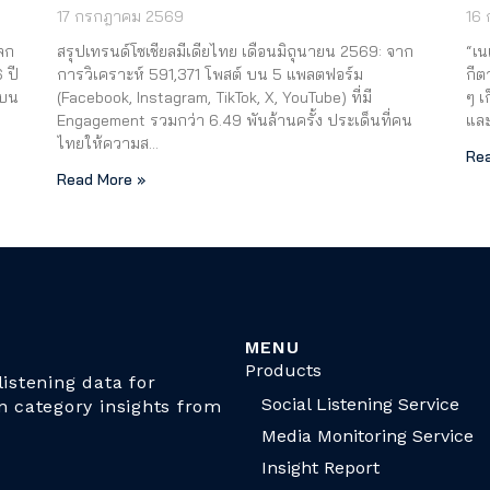
17 กรกฎาคม 2569
16
ลก
สรุปเทรนด์โซเชียลมีเดียไทย เดือนมิถุนายน 2569: จาก
“เน
 ปี
การวิเคราะห์ 591,371 โพสต์ บน 5 แพลตฟอร์ม
กีต
สบน
(Facebook, Instagram, TikTok, X, YouTube) ที่มี
ๆ เ
…
Engagement รวมกว่า 6.49 พันล้านครั้ง ประเด็นที่คน
แล
ไทยให้ความส…
Rea
Read More »
MENU
Products
istening data for
Social Listening Service
n category insights from
Media Monitoring Service
Insight Report