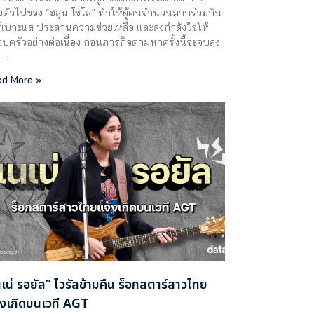
ตัวไปของ “ฮลุน โซโล่” ทำให้ผู้คนจำนวนมากร่วมกัน
์เบาะแส ประสานความช่วยเหลือ และส่งกำลังใจให้
บครัวอย่างต่อเนื่อง ก่อนภารกิจตามหาครั้งนี้จะจบลง
ย…
d More »
นเน่ รอยัล” ไวรัลข้ามคืน ร็อกสตาร์สาวไทย
้งเกิดบนเวที AGT