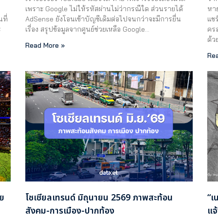
ย
เพราะ Google ไม่ให้รหัสผ่านไม่ว่ากรณีใด ส่วนรายได้
หาย
ที่
AdSense ยังโอนเข้าบัญชีเดิมต่อไปจนกว่าจะมีการยื่น
แชร
ะ
เรื่อง สรุปข้อมูลจากศูนย์ช่วยเหลือ Google…
ครอ
ด้ว
Read More »
Rea
าย
โซเชียลเทรนด์ มิถุนายน 2569 ภาพสะท้อน
“เ
สังคม-การเมือง-ปากท้อง
แจ