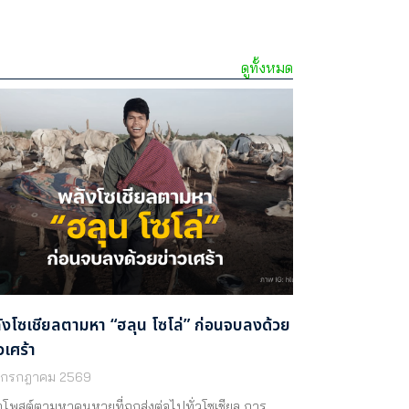
ดูทั้งหมด
ังโซเชียลตามหา “ฮลุน โซโล่” ก่อนจบลงด้วย
วเศร้า
 กรกฎาคม 2569
โพสต์ตามหาคนหายที่ถูกส่งต่อไปทั่วโซเชียล การ