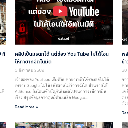
ที่
คลิปเป็นมรดกได้ แต่ช่อง YouTube ไม่ได้โอน
พล
ให้ทายาทอัตโนมัติ
ข่า
3 สิงหาคม 2569
30
เจ้าของช่อง YouTube เสียชีวิต ทายาทเข้าใช้ช่องต่อไม่ได้
จาก
ย
เพราะ Google ไม่ให้รหัสผ่านไม่ว่ากรณีใด ส่วนรายได้
หาย
ที่
AdSense ยังโอนเข้าบัญชีเดิมต่อไปจนกว่าจะมีการยื่น
แชร
ะ
เรื่อง สรุปข้อมูลจากศูนย์ช่วยเหลือ Google…
ครอ
ด้ว
Read More »
Rea