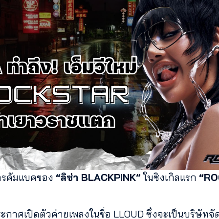
การคัมแบคของ
“ลิซ่า BLACKPINK”
ในซิงเกิลแรก
“RO
ประกาศเปิดตัวค่ายเพลงในชื่อ LLOUD ซึ่งจะเป็นบริษัทจั