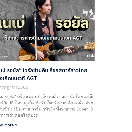
นเน่ รอยัล” ไวรัลข้ามคืน ร็อกสตาร์สาวไทย
้งเกิดบนเวที AGT
 กรกฎาคม 2569
เน่ รอยัล” หรือ แพรว-รัตติกานต์ อำลอย นักร้องและมือ
าร์วัย 16 ปีจากภูเก็ต หัดจับกีตาร์เองมาตั้งแต่เด็ก ค่อย
ก็บชั่วโมงบินจากการขึ้นเวทีจริง ทั้งรายการ Super 10
ะการเล่นดนตรีสดประ…
d More »