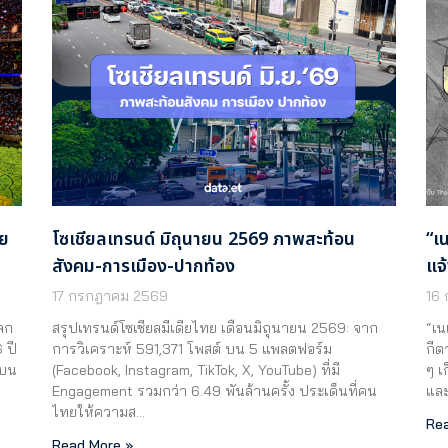
าย
โซเชียลเทรนด์ มิถุนายน 2569 ภาพสะท้อน
“เ
สังคม-การเมือง-ปากท้อง
แจ
17 กรกฎาคม 2569
16
ลก
สรุปเทรนด์โซเชียลมีเดียไทย เดือนมิถุนายน 2569: จาก
“เน
 ปี
การวิเคราะห์ 591,371 โพสต์ บน 5 แพลตฟอร์ม
กีต
สบน
(Facebook, Instagram, TikTok, X, YouTube) ที่มี
ๆ เ
…
Engagement รวมกว่า 6.49 พันล้านครั้ง ประเด็นที่คน
แล
ไทยให้ความส…
Rea
Read More »