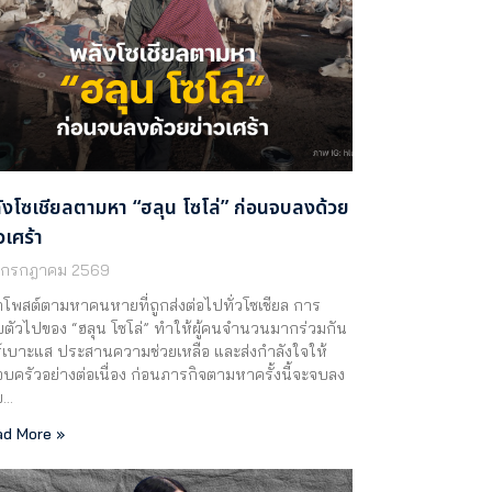
ังโซเชียลตามหา “ฮลุน โซโล่” ก่อนจบลงด้วย
วเศร้า
 กรกฎาคม 2569
โพสต์ตามหาคนหายที่ถูกส่งต่อไปทั่วโซเชียล การ
ตัวไปของ “ฮลุน โซโล่” ทำให้ผู้คนจำนวนมากร่วมกัน
์เบาะแส ประสานความช่วยเหลือ และส่งกำลังใจให้
บครัวอย่างต่อเนื่อง ก่อนภารกิจตามหาครั้งนี้จะจบลง
ย…
d More »