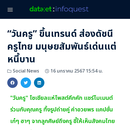
“วันครู” ขึ้นเทรนด์ ส่องดัชนี
ครูไทย มนุษยสัมพันธ์เด่นแต่
หนี้บาน
16 มกราคม 2567 15:54 น.
Social News
"วันครู" โซเชียลแห่โพสต์คึกคัก แชร์โมเมนต์
ร่วมกับคุณครู ทั้งรูปถ่ายคู่ คำอวยพร แคปชั่น
เก๋ๆ ฮาๆ จากลูกศิษย์ถึงครู ชี้ให้เห็นสังคมไทย