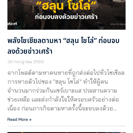
พลังโซเชียลตามหา “ฮลุน โซโล่” ก่อนจบ
ลงด้วยข่าวเศร้า
30 กรกฎาคม 2569
จากโพสต์ตามหาคนหายที่ถูกส่งต่อไปทั่วโซเชียล
การหายตัวไปของ “ฮลุน โซโล่” ทำให้ผู้คน
จำนวนมากร่วมกันแชร์เบาะแส ประสานความ
ช่วยเหลือ และส่งกำลังใจให้ครอบครัวอย่างต่อ
เนื่อง ก่อนภารกิจตามหาครั้งนี้จะจบลงด้วย…
Read More »