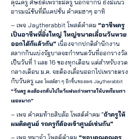
คุณครู ศิษย์ดีเพราะมีครู นอกจากนี้ ยังมีแนว
อารมณ์ขันที่มีแคปชั่น คำคมฮาๆ อาทิ
– เพจ Jaytherabbit โพสต์คำคม
“อาชีพครู
เป็นอาชีพที่ยิ่งใหญ่ ใหญ่ขนาดเลื่อนวันหวย
ออกได้ก็แล้วกัน”
เนื่องจากปกติสำนักงาน
สลากกินแบ่งรัฐบาลจะกำหนดวันที่ออกรางวัล
เป็นวันที่ 1 และ 16 ของทุกเดือน แต่สำหรับงวด
กลางเดือน ม.ค. จะต้องเลื่อนออกไปเพราะตรง
กับวันครู
และ โพสต์ฮา ๆ อีกชิ้นของเพจ Jaytherabbit
“วันครู คงต้องกลับไปไหว้แฟนเก่าเพราะให้บทเรียนเรา
เยอะมาก”
– เพจ คำคมท้ายสิบล้อ โพสต์คำคม “
ถ้าครูให้
ผมติดศูนย์ รถครูก็ต้องเข้าศูนย์เช่นกัน”
– เพจ หมาจ๋า โพสต์คำคม
“ขอบคุณคุณครู