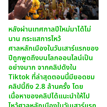
หลังผ่านเทศกาลปีใหม่มาได้ไม่
นาน กระแสการไหว้
ศาลหลักเมืองในวันเสาร์แรกของ
ปีถูกพูดถึงบนโลกออนไลน์เป็น
อย่างมาก จากคลิปดังใน
Tiktok ที่ล่าสุดตอนนี้มียอดชม
คลิปนี้ถึง 2.8 ล้านครั้ง โดย
เนื้อหาของคลิปได้แนะนำให้ไป
ไหว้ศาลหลักเมืองในวันเสาร์แรก