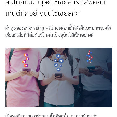
คนไทยเป็นมนุษย์โซเชียล เราเสพคอน
เทนต์ทุกอย่างบนโซเชียลค่ะ"
คำพูดของอาจารย์สกุลศรีน่าจะตอกย้ำให้เห็นบทบาทของโซ
เชียลมีเดียที่มีต่อผู้บริโภคในปัจจุบันได้เป็นอย่างดี
เมื่อพูดถึงการเสพข่าวบนติ๊กต๊อกนั้น อาจารย์มองว่า …