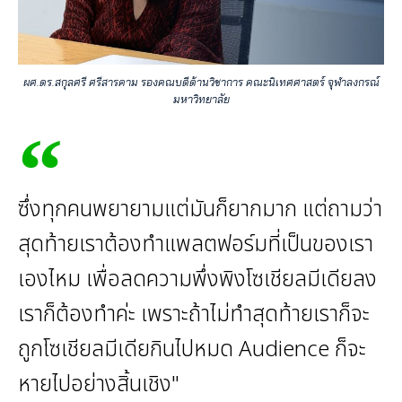
ผศ.ดร.สกุลศรี ศรีสารคาม รองคณบดีด้านวิชาการ คณะนิเทศศาสตร์ จุฬาลงกรณ์
มหาวิทยาลัย
ซึ่งทุกคนพยายามแต่มันก็ยากมาก แต่ถามว่า
สุดท้ายเราต้องทําแพลตฟอร์มที่เป็นของเรา
เองไหม เพื่อลดความพึ่งพิงโซเชียลมีเดียลง
เราก็ต้องทำค่ะ เพราะถ้าไม่ทําสุดท้ายเราก็จะ
ถูกโซเชียลมีเดียกินไปหมด Audience ก็จะ
หายไปอย่างสิ้นเชิง"