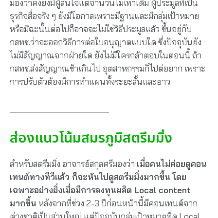
มองว่าคงยังมีผู้สนใจแต่จำนวนไม่เท่าเดิม ผู้ประมูลที่เป็น
ธุรกิจสื่อจริง ๆ ยังมีโอกาสเพราะมีฐานและมีกลุ่มเป้าหมาย
หรือมิฉะนั้นต่อไปก็อาจจะไม่ใช่วิธีประมูลแล้ว ขึ้นอยู่กับ
กสทช.ว่าจะออกวิธีการต่อใบอนุญาตแบบใด ซึ่งปัจจุบันยัง
ไม่มีสัญญาณจากฝ่ายใด ยังไม่มีใครกล้าตอบในตอนนี้ ถ้า
กสทช.ส่งสัญญาณช้าเกินไป อุตสาหกรรมก็ไปต่อยาก เพราะ
การปรับตัวต้องมีการทำแผนทั้งระยะสั้นและยาว
ส่องแนวโน้มสมรภูมิสตรีมมิ่ง
สำหรับสตรีมมิ่ง อาจารย์สกุลศรีมองว่า
เมื่อคนไม่ค่อยดูคอน
เทนต์ทางทีวีแล้ว ก็จะหันไปดูสตรีมมิ่งมากขึ้น
โดย
เฉพาะอย่างยิ่งเมื่อมีการลงทุนผลิต Local content
มากขึ้น
หลังจากที่ช่วง 2-3 ปีก่อนหน้านี้มีคอนเทนต์จาก
ต่างชาติเป็นส่วนใหญ่ แต่ปัจจุบันกลุ่มเป้าหมายที่ดู Local