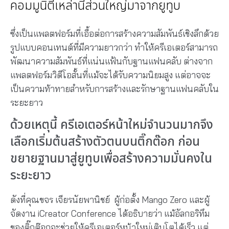
คอมมูนิตี้เหล่านี้ส่วนใหญ่มาจากยูทูบ
ซึ่งเป็นแพลตฟอร์มที่เอื้อต่อการสร้างความสัมพันธ์เชิงลึกด้วย
รูปแบบคอนเทนต์ที่มีความยาวกว่า ทำให้ครีเอเตอร์สามารถ
พัฒนาความสัมพันธ์ที่แน่นแฟ้นกับฐานแฟนคลับ ต่างจาก
แพลตฟอร์มวิดีโอสั้นที่แม้จะได้รับความนิยมสูง แต่อาจจะ
เป็นความท้าทายสำหรับการสร้างและรักษาฐานแฟนคลับใน
ระยะยาว
ด้วยเหตุนี้ ครีเอเตอร์หน้าใหม่จำนวนมากจึง
เลือกเริ่มต้นสร้างตัวตนบนติ๊กต๊อก ก่อน
ขยายฐานมาสู่ยูทูบเพื่อสร้างความมั่นคงใน
ระยะยาว
ดังที่คุณขจร เจียรนัยพานิชย์ ผู้ก่อตั้ง Mango Zero และผู้
จัดงาน iCreator Conference ได้อธิบายว่า แม้อัลกอริทึม
ของติ๊กต๊อกจะช่วยให้ครีเอเตอร์หน้าใหม่เติบโตได้เร็ว แต่