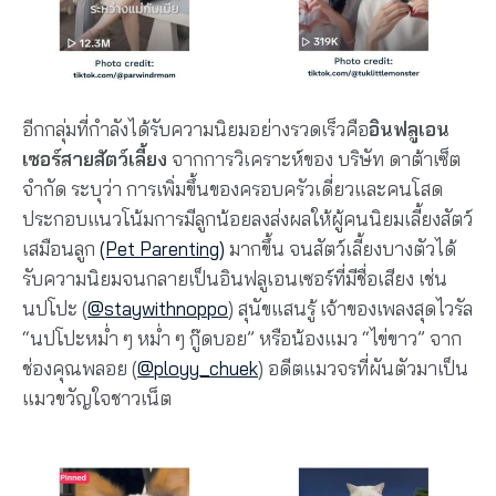
อีกกลุ่มที่กำลังได้รับความนิยมอย่างรวดเร็วคือ
อินฟลูเอน
เซอร์สายสัตว์เลี้ยง
จากการวิเคราะห์ของ บริษัท ดาต้าเซ็ต
จำกัด ระบุว่า การเพิ่มขึ้นของครอบครัวเดี่ยวและคนโสด
ประกอบแนวโน้มการมีลูกน้อยลงส่งผลให้ผู้คนนิยมเลี้ยงสัตว์
เสมือนลูก
(Pet Parenting)
มากขึ้น จนสัตว์เลี้ยงบางตัวได้
รับความนิยมจนกลายเป็นอินฟลูเอนเซอร์ที่มีชื่อเสียง เช่น
นปโปะ
(
@staywithnoppo
)
สุนัขแสนรู้ เจ้าของเพลงสุดไวรัล
“นปโปะหม่ำ ๆ หม่ำ ๆ กู๊ดบอย” หรือน้องแมว “ไข่ขาว” จาก
ช่องคุณพลอย
(
@ployy_chuek
)
อดีตแมวจรที่ผันตัวมาเป็น
แมวขวัญใจชาวเน็ต