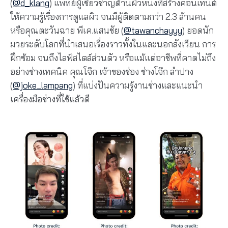
(
@d_klang
)
แพทย์ผู้เชี่ยวชาญด้านผิวหนังที่สร้างคอนเทนต์
ให้ความรู้เรื่องการดูแลผิว จนมีผู้ติดตามกว่า 2.3 ล้านคน
หรือคุณตะวันฉาย พีเค.แสนชัย
(
@tawanchayyy
)
ยอดนัก
มวยระดับโลกที่นำเสนอเรื่องราวทั้งในและนอกสังเวียน การ
ฝึกซ้อม จนถึงไลฟ์สไตล์ส่วนตัว หรือแม้แต่อาชีพที่คาดไม่ถึง
อย่างช่างเทคนิค คุณโจ๊ก เจ้าของช่อง ช่างโจ๊ก ลำปาง
(
@joke_lampang
)
ที่แบ่งปันความรู้งานช่างและแนะนำ
เครื่องมือช่างที่ใช้แล้วดี