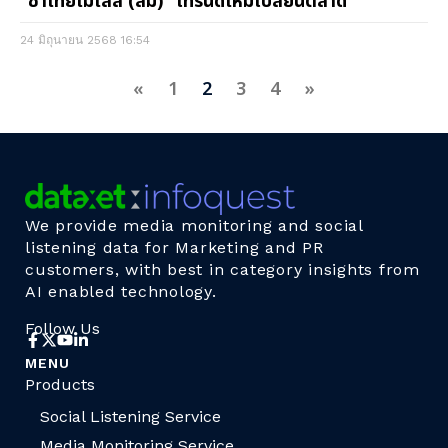
“ชาไทยไม่ใส่สี (ส้ม)” เทรนด์ใหม่เปลี่ยนตลาด
24 มิถุนายน 2568
16:54
«
1
2
3
4
»
We provide media monitoring and social
listening data for Marketing and PR
customers, with best in category insights from
AI enabled technology.
Follow Us
MENU
Products
Social Listening Service
Media Monitoring Service