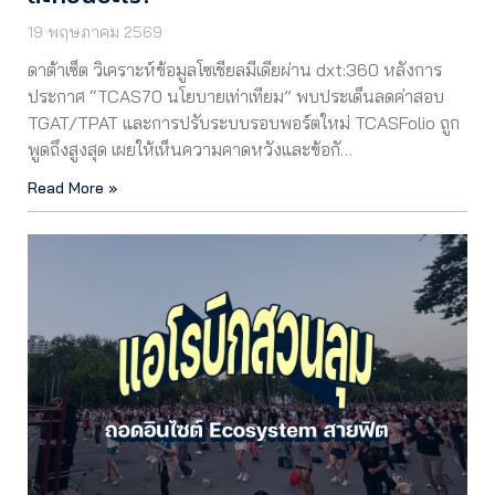
19 พฤษภาคม 2569
ดาต้าเซ็ต วิเคราะห์ข้อมูลโซเชียลมีเดียผ่าน dxt:360 หลังการ
ประกาศ “TCAS70 นโยบายเท่าเทียม” พบประเด็นลดค่าสอบ
TGAT/TPAT และการปรับระบบรอบพอร์ตใหม่ TCASFolio ถูก
พูดถึงสูงสุด เผยให้เห็นความคาดหวังและข้อกั…
Read More »