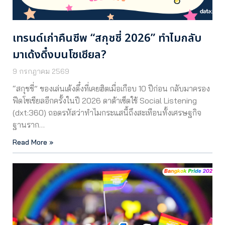
เทรนด์เก่าคืนชีพ “สกุชชี่ 2026” ทำไมกลับ
มาเด้งดึ๋งบนโซเชียล?
9 กรกฎาคม 2569
“สกุชชี่” ของเล่นเด้งดึ๋งที่เคยฮิตเมื่อเกือบ 10 ปีก่อน กลับมาครอง
ฟีดโซเชียลอีกครั้งในปี 2026 ดาต้าเซ็ตใช้ Social Listening
(dxt:360) ถอดรหัสว่าทำไมกระแสนี้ถึงสะเทือนทั้งเศรษฐกิจ
ฐานราก…
Read More »