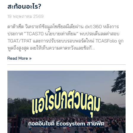
สะท้อนอะไร?
19 พฤษภาคม 2569
ดาต้าเซ็ต วิเคราะห์ข้อมูลโซเชียลมีเดียผ่าน dxt:360 หลังการ
ประกาศ “TCAS70 นโยบายเท่าเทียม” พบประเด็นลดค่าสอบ
TGAT/TPAT และการปรับระบบรอบพอร์ตใหม่ TCASFolio ถูก
พูดถึงสูงสุด เผยให้เห็นความคาดหวังและข้อกั…
Read More »