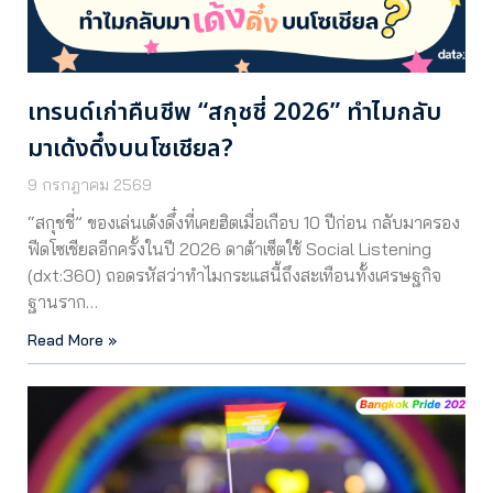
เทรนด์เก่าคืนชีพ “สกุชชี่ 2026” ทำไมกลับ
มาเด้งดึ๋งบนโซเชียล?
9 กรกฎาคม 2569
“สกุชชี่” ของเล่นเด้งดึ๋งที่เคยฮิตเมื่อเกือบ 10 ปีก่อน กลับมาครอง
ฟีดโซเชียลอีกครั้งในปี 2026 ดาต้าเซ็ตใช้ Social Listening
(dxt:360) ถอดรหัสว่าทำไมกระแสนี้ถึงสะเทือนทั้งเศรษฐกิจ
ฐานราก…
Read More »