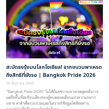
สะบัดธงรุ้งบนโลกโซเชียล! จากขบวนพาเหรด
ถึงสิทธิที่ยังรอ | Bangkok Pride 2026
30 มิถุนายน 2569
“Bangkok Pride 2026” ไม่ได้มีแค่ขบวนพาเหรดสุดอลังการ
แต่คือพื้นที่สะท้อนเสียงของผู้คนตลอดเดือนแห่งความหลาก
หลาย ดาต้าเซ็ตรวบรวมและวิเคราะห์ข้อมูลโซเชียลผ่าน
dxt:360 เพื่อฟังว่าคนไทยกำลังคุย…