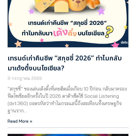
เทรนด์เก่าคืนชีพ “สกุชชี่ 2026” ทำไมกลับ
มาเด้งดึ๋งบนโซเชียล?
9 กรกฎาคม 2569
“สกุชชี่” ของเล่นเด้งดึ๋งที่เคยฮิตเมื่อเกือบ 10 ปีก่อน กลับมาครอง
ฟีดโซเชียลอีกครั้งในปี 2026 ดาต้าเซ็ตใช้ Social Listening
(dxt:360) ถอดรหัสว่าทำไมกระแสนี้ถึงสะเทือนทั้งเศรษฐกิจ
ฐานราก…
Read More »