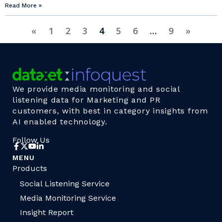
Read More »
«
1
2
3
4
5
6
…
9
»
We provide media monitoring and social
listening data for Marketing and PR
customers, with best in category insights from
AI enabled technology.
Follow Us
MENU
Products
Social Listening Service
Media Monitoring Service
Insight Report