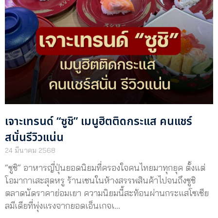
เจาะเทรนด์ “ซูชิ” เมนูฮิตติดกระแส คนแชร์
สนั่นรีวิวแน่น
24 มีนาคม 2568
“ซูชิ” อาหารญี่ปุ่นยอดนิยมที่ครองใจคนไทยมาทุกยุค ตั้งแต่
โอมากาเสะสุดหรู ร้านเชนในห้างสรรพสินค้าไปจนถึงซูชิ
ตลาดนัดราคาย่อมเยา ความนิยมนี้สะท้อนผ่านกระแสโซเชีย
ลมีเดียที่พุ่งแรงจากยอดเอ็นเกจเ…