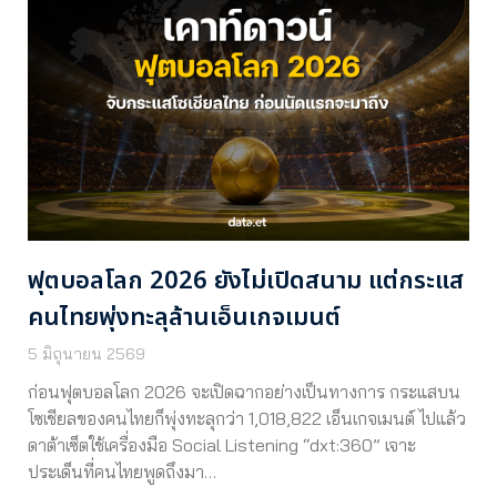
ฟุตบอลโลก 2026 ยังไม่เปิดสนาม แต่กระแส
คนไทยพุ่งทะลุล้านเอ็นเกจเมนต์
5 มิถุนายน 2569
ก่อนฟุตบอลโลก 2026 จะเปิดฉากอย่างเป็นทางการ กระแสบน
โซเชียลของคนไทยก็พุ่งทะลุกว่า 1,018,822 เอ็นเกจเมนต์ ไปแล้ว
ดาต้าเซ็ตใช้เครื่องมือ Social Listening “dxt:360” เจาะ
ประเด็นที่คนไทยพูดถึงมา…