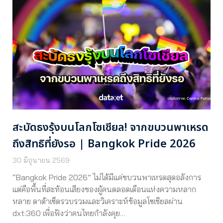
สะบัดธงรุ้งบนโลกโซเชียล! จากขบวนพาเหรด
ถึงสิทธิที่ยังรอ | Bangkok Pride 2026
30 มิถุนายน 2569
“Bangkok Pride 2026” ไม่ได้มีแค่ขบวนพาเหรดสุดอลังการ
แต่คือพื้นที่สะท้อนเสียงของผู้คนตลอดเดือนแห่งความหลาก
หลาย ดาต้าเซ็ตรวบรวมและวิเคราะห์ข้อมูลโซเชียลผ่าน
dxt:360 เพื่อฟังว่าคนไทยกำลังคุย…