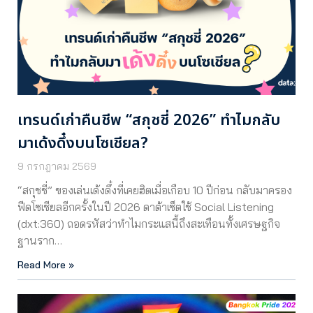
เทรนด์เก่าคืนชีพ “สกุชชี่ 2026” ทำไมกลับ
มาเด้งดึ๋งบนโซเชียล?
9 กรกฎาคม 2569
“สกุชชี่” ของเล่นเด้งดึ๋งที่เคยฮิตเมื่อเกือบ 10 ปีก่อน กลับมาครอง
ฟีดโซเชียลอีกครั้งในปี 2026 ดาต้าเซ็ตใช้ Social Listening
(dxt:360) ถอดรหัสว่าทำไมกระแสนี้ถึงสะเทือนทั้งเศรษฐกิจ
ฐานราก…
Read More »