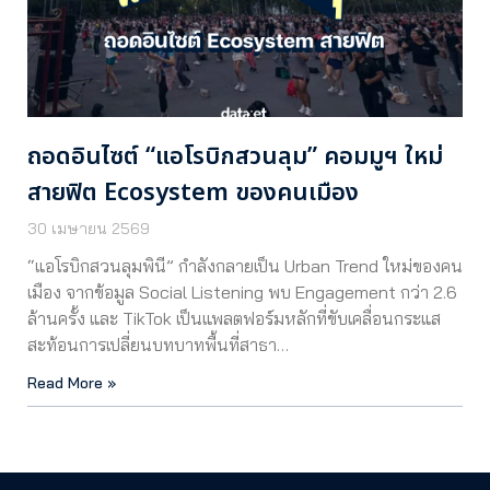
ถอดอินไซต์ “แอโรบิกสวนลุม” คอมมูฯ ใหม่
สายฟิต Ecosystem ของคนเมือง
30 เมษายน 2569
“แอโรบิกสวนลุมพินี” กำลังกลายเป็น Urban Trend ใหม่ของคน
เมือง จากข้อมูล Social Listening พบ Engagement กว่า 2.6
ล้านครั้ง และ TikTok เป็นแพลตฟอร์มหลักที่ขับเคลื่อนกระแส
สะท้อนการเปลี่ยนบทบาทพื้นที่สาธา…
Read More »