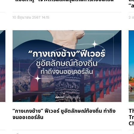
“ล
10 มิถุนายน 2567
14:15
2 
“กางเกงช้าง” ฟีเวอร์ ชูอัตลักษณ์ท้องถิ่น ทำถึง
T
จนออเดอร์ล้น
T
C