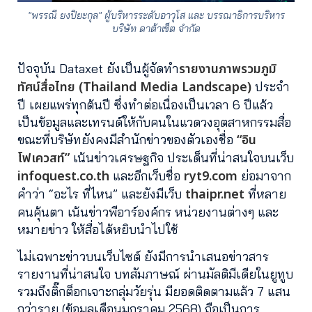
"พรรณี ยงปิยะกุล" ผู้บริหารระดับอาวุโส และ บรรณาธิการบริหาร
บริษัท ดาต้าเซ็ต จำกัด
รายงานภาพรวมภูมิ
ปัจจุบัน Dataxet ยังเป็นผู้จัดทำ
ทัศน์สื่อไทย (Thailand Media Landscape)
ประจำ
ปี เผยแพร่ทุกต้นปี ซึ่งทำต่อเนื่องเป็นเวลา 6 ปีแล้ว
เป็นข้อมูลและเทรนด์ให้กับคนในแวดวงอุตสาหกรรมสื่อ
“อิน
ขณะที่บริษัทยังคงมีสำนักข่าวของตัวเองชื่อ
โฟเควสท์”
เน้นข่าวเศรษฐกิจ ประเด็นที่น่าสนใจบนเว็บ
infoquest.co.th
ryt9.com
และอีกเว็บชื่อ
ย่อมาจาก
thaipr.net
คำว่า “อะไร ที่ไหน” และยังมีเว็บ
ที่หลาย
คนคุ้นตา เน้นข่าวพีอาร์องค์กร หน่วยงานต่างๆ และ
หมายข่าว ให้สื่อได้หยิบนำไปใช้
ไม่เฉพาะข่าวบนเว็บไซต์ ยังมีการนำเสนอข่าวสาร
รายงานที่น่าสนใจ บทสัมภาษณ์ ผ่านมัลติมีเดียในยูทูบ
รวมถึงติ๊กต็อกเจาะกลุ่มวัยรุ่น มียอดติดตามแล้ว 7 แสน
กว่าราย (ข้อมูลเดือนมกราคม 2568) ถือเป็นการ