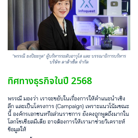
"พรรณี ยงปิยะกุล" ผู้บริหารระดับอาวุโส และ บรรณาธิการบริหาร
บริษัท ดาต้าเซ็ต จำกัด
ทิศทางธุรกิจในปี 2568
พรรณี มองว่า เราจะขยับในเรื่องการให้คำแนะนำเชิง
ลึก และเป็นโครงการ (Campaign) เพราะแนวโน้มขณะ
นี้ องค์กรเอกชนหรือส่วนราชการ ยังคงถูกพูดถึงมากใน
โลกโซเชียลมีเดีย อาจต้องการให้เรามาช่วยวิเคราะห์
ข้อมูลให้