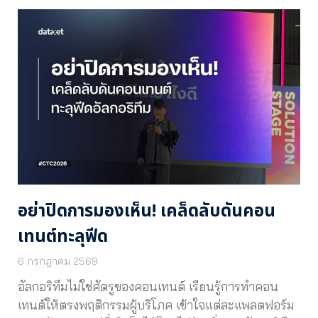
อย่าปิดการมองเห็น! เคล็ดลับดันคอน
เทนต์ทะลุฟีด
6 กรกฎาคม 2569
อัลกอริทึมไม่ใช่ศัตรูของคอนเทนต์ เรียนรู้การทำคอน
เทนต์ให้ตรงพฤติกรรมผู้บริโภค เข้าใจแต่ละแพลตฟอร์ม