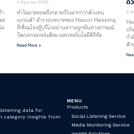
ด้
4 มิถุนายน 2569
6 พ
ทำ
ทำไมมาสคอตจึงกลายเป็นมากกว่าตัวแทน
่ละ
แบรนด์? สำรวจบทบาทของ Mascot Marketing
Med
ม่
ที่เชื่อมโยงผู้บริโภคผ่านความผูกพันทางอารมณ์
จริ
วัฒนธรรมแฟนด้อม และเทคโนโลยีดิจิทัล
กำล
ด้า
Read More »
Rea
MENU
Products
istening data for
Social Listening Service
n category insights from
Media Monitoring Service
Insight Solutions