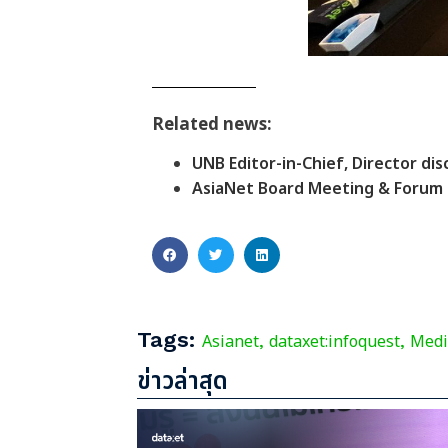
Related news:
UNB Editor-in-Chief, Director d
AsiaNet Board Meeting & Forum
Tags:
Asianet
dataxet:infoquest
Medi
,
,
ข่าวล่าสุด