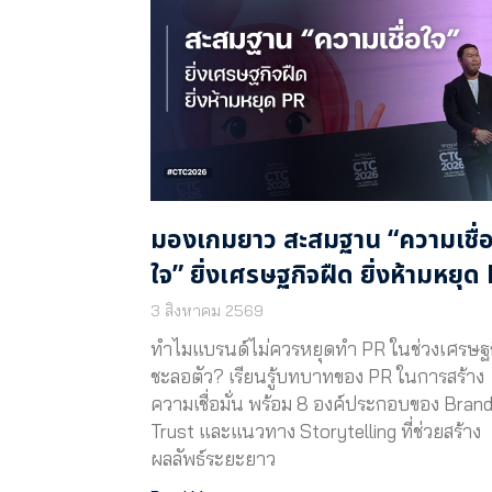
มองเกมยาว สะสมฐาน “ความเชื่
ใจ” ยิ่งเศรษฐกิจฝืด ยิ่งห้ามหยุด
3 สิงหาคม 2569
ทำไมแบรนด์ไม่ควรหยุดทำ PR ในช่วงเศรษฐ
ชะลอตัว? เรียนรู้บทบาทของ PR ในการสร้าง
ความเชื่อมั่น พร้อม 8 องค์ประกอบของ Bran
Trust และแนวทาง Storytelling ที่ช่วยสร้าง
ผลลัพธ์ระยะยาว