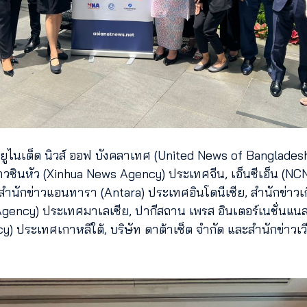
ย ยูไนเต็ด นิวส์ ออฟ บังคลาเทศ (United News of Bangladesh
วซินหัว (Xinhua News Agency) ประเทศจีน, เอ็นซีเอ็น (NCN)
 สำนักข่าวแอนทารา (Antara) ประเทศอินโดนีเซีย, สำนักข่าวเ
ency) ประเทศมาเลเซีย, ปากีสถาน เพรส อินเตอร์เนชั่นแนล 
 ประเทศเกาหลีใต้, บริษัท ดาต้าเซ็ต จำกัด และสำนักข่าวเว