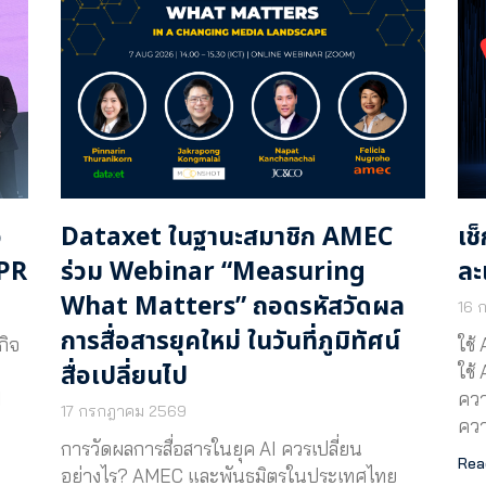
อ
Dataxet ในฐานะสมาชิก AMEC
เช
 PR
ร่วม Webinar “Measuring
ละ
What Matters” ถอดรหัสวัดผล
16 
การสื่อสารยุคใหม่ ในวันที่ภูมิทัศน์
กิจ
ใช้
สื่อเปลี่ยนไป
ใช้
d
ควา
17 กรกฎาคม 2569
ควา
การวัดผลการสื่อสารในยุค AI ควรเปลี่ยน
Rea
อย่างไร? AMEC และพันธมิตรในประเทศไทย