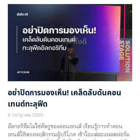
อย่าปิดการมองเห็น! เคล็ดลับดันคอน
เทนต์ทะลุฟีด
6 กรกฎาคม 2569
อัลกอริทึมไม่ใช่ศัตรูของคอนเทนต์ เรียนรู้การทำคอน
เทนต์ให้ตรงพฤติกรรมผู้บริโภค เข้าใจแต่ละแพลตฟอร์ม