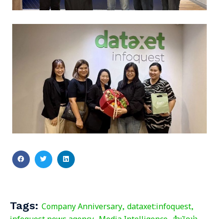
Tags:
Company Anniversary
dataxet:infoquest
,
,