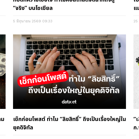
“จริง” บนโซเชียล
แ
5 มิถุนายน 2569
09:33
25
าม
เช็กก่อนโพสต์ ทำไม “ลิขสิทธิ์” ถึงเป็นเรื่องใหญ่ใน
“เ
ยุคดิจิทัล
ก.