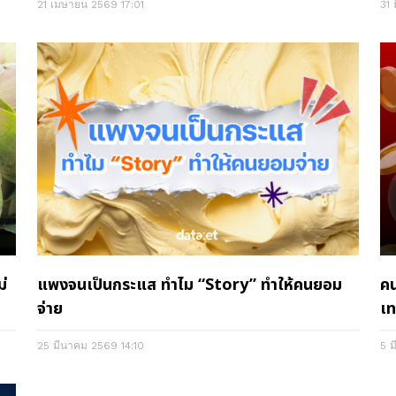
21 เมษายน 2569
17:01
31
ม่
แพงจนเป็นกระแส ทำไม “Story” ทำให้คนยอม
คน
จ่าย
เท
25 มีนาคม 2569
14:10
5 