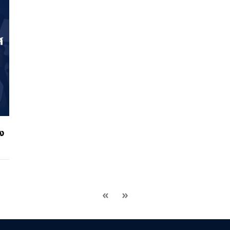
ัง
«
»