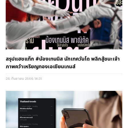
สรุปแฮชแท็ก #น้องเทนนิส นักเทควันโด พลิกสู้ชนะเจ้า
ภาพคว้าเหรียญทองเอเชียนเกมส์
26 กันยายน 2566
14:31