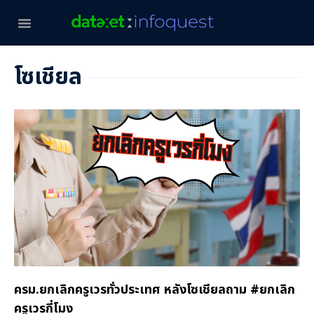
โซเชียล
ครม.ยกเลิกครูเวรทั่วประเทศ หลังโซเชียลถาม #ยกเลิก
ครูเวรกี่โมง