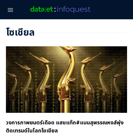
โซเชียล
วงการภาพยนตร์เดือด แฮชแท็ก#แบนสุพรรณหงส์พุ่ง
ติดเทรนด์ในโลกโซเชียล