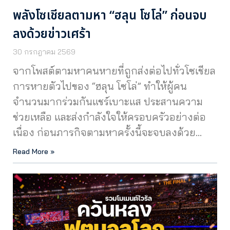
พลังโซเชียลตามหา “ฮลุน โซโล่” ก่อนจบ
ลงด้วยข่าวเศร้า
30 กรกฎาคม 2569
จากโพสต์ตามหาคนหายที่ถูกส่งต่อไปทั่วโซเชียล
การหายตัวไปของ “ฮลุน โซโล่” ทำให้ผู้คน
จำนวนมากร่วมกันแชร์เบาะแส ประสานความ
ช่วยเหลือ และส่งกำลังใจให้ครอบครัวอย่างต่อ
เนื่อง ก่อนภารกิจตามหาครั้งนี้จะจบลงด้วย…
Read More »