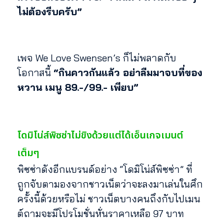
ไม่ต้องรีบครับ”
เพจ We Love Swensen’s ก็ไม่พลาดกับ
โอกาสนี้
“กินคาวกันแล้ว อย่าลืมมาจบที่ของ
หวาน เมนู 89.-/99.- เพียบ”
โดมิโน่ส์พิซซ่าไม่ขิงด้วยแต่ได้เอ็นเกจเมนต์
เต็มๆ
พิซซ่าดังอีกแบรนด์อย่าง “โดมิโน่ส์พิซซ่า” ที่
ถูกจับตามองจากชาวเน็ตว่าจะลงมาเล่นในศึก
ครั้งนี้ด้วยหรือไม่ ชาวเน็ตบางคนถึงกับไปเมน
ต์ถามจะมีโปรโมชั่นหั่นราคาเหลือ 97 บาท