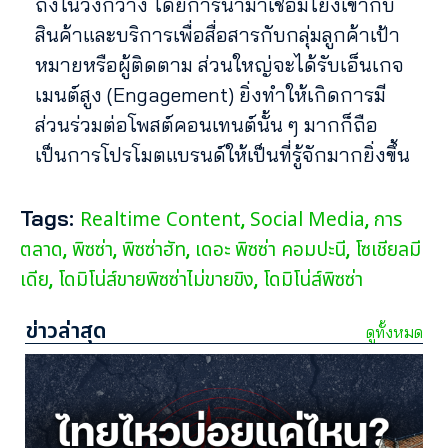
ถึงในวงกว้าง โดยการนำมาเชื่อมโยงเข้ากับ
สินค้าและบริการเพื่อสื่อสารกับกลุ่มลูกค้าเป้า
หมายหรือผู้ติดตาม ส่วนใหญ่จะได้รับเอ็นเกจ
เมนต์สูง (Engagement) ยิ่งทำให้เกิดการมี
ส่วนร่วมต่อโพสต์คอนเทนต์นั้น ๆ มากก็ถือ
เป็นการโปรโมตแบรนด์ให้เป็นที่รู้จักมากยิ่งขึ้น
Tags:
Realtime Content
Social Media
การ
,
,
ตลาด
พิซซ่า
พิซซ่าฮัท
เดอะ พิซซ่า คอมปะนี
โซเชียลมี
,
,
,
,
เดีย
โดมิโน่ส์ขายพิซซ่าไม่ขายขิง
โดมิโน่ส์พิซซ่า
,
,
ข่าวล่าสุด
ดูทั้งหมด