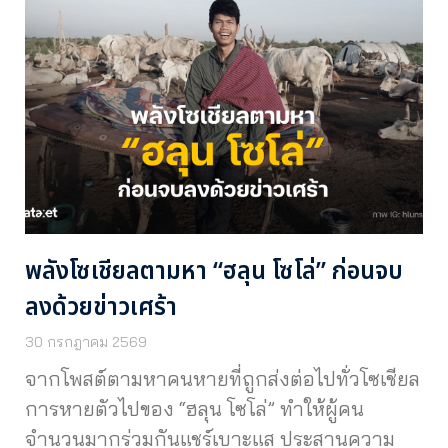
พลังโซเชียลตามหา “ฮลุน โซโล่” ก่อนจบ
ลงด้วยข่าวเศร้า
30 กรกฎาคม 2569
จากโพสต์ตามหาคนหายที่ถูกส่งต่อไปทั่วโซเชียล
การหายตัวไปของ “ฮลุน โซโล่” ทำให้ผู้คน
จำนวนมากร่วมกันแชร์เบาะแส ประสานความ