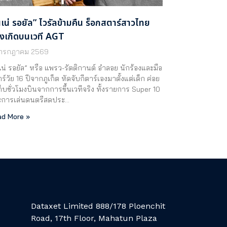
นเน่ รอยัล” ไวรัลข้ามคืน ร็อกสตาร์สาวไทย
้งเกิดบนเวที AGT
 กรกฎาคม 2569
เน่ รอยัล” หรือ แพรว-รัตติกานต์ อำลอย นักร้องและมือ
าร์วัย 16 ปีจากภูเก็ต หัดจับกีตาร์เองมาตั้งแต่เด็ก ค่อย
ก็บชั่วโมงบินจากการขึ้นเวทีจริง ทั้งรายการ Super 10
ะการเล่นดนตรีสดประ…
d More »
Dataxet Limited 888/178 Ploenchit
Road, 17th Floor, Mahatun Plaza