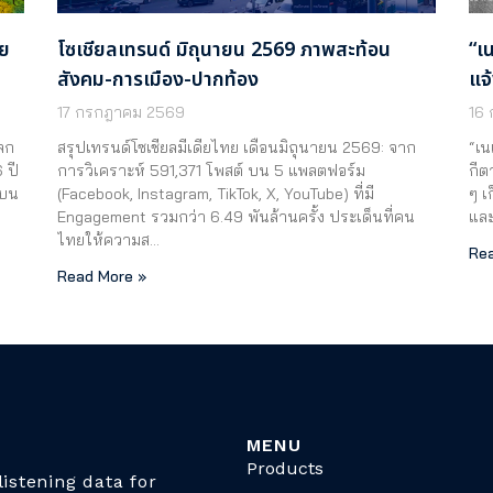
าย
โซเชียลเทรนด์ มิถุนายน 2569 ภาพสะท้อน
“เ
สังคม-การเมือง-ปากท้อง
แจ
17 กรกฎาคม 2569
16
ลก
สรุปเทรนด์โซเชียลมีเดียไทย เดือนมิถุนายน 2569: จาก
“เน
 ปี
การวิเคราะห์ 591,371 โพสต์ บน 5 แพลตฟอร์ม
กีต
สบน
(Facebook, Instagram, TikTok, X, YouTube) ที่มี
ๆ เ
…
Engagement รวมกว่า 6.49 พันล้านครั้ง ประเด็นที่คน
แล
ไทยให้ความส…
Rea
Read More »
MENU
Products
istening data for