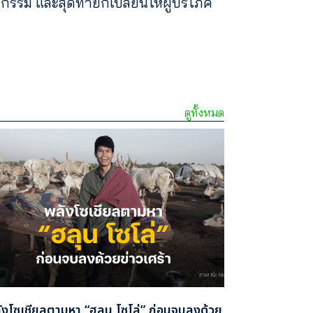
รรม และสุดท้ายก็เปลี่ยนให้ผู้บริโภค
ดูทั้งหมด
ังโซเชียลตามหา “ฮลุน โซโล่” ก่อนจบลงด้วย